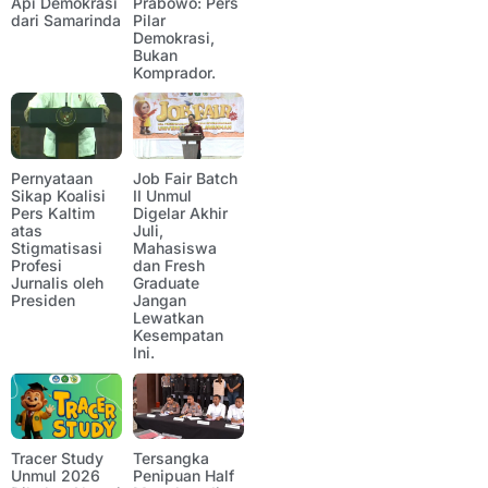
Api Demokrasi
Prabowo: Pers
dari Samarinda
Pilar
Demokrasi,
Bukan
Komprador.
Pernyataan
Job Fair Batch
Sikap Koalisi
II Unmul
Pers Kaltim
Digelar Akhir
atas
Juli,
Stigmatisasi
Mahasiswa
Profesi
dan Fresh
Jurnalis oleh
Graduate
Presiden
Jangan
Lewatkan
Kesempatan
Ini.
Tracer Study
Tersangka
Unmul 2026
Penipuan Half