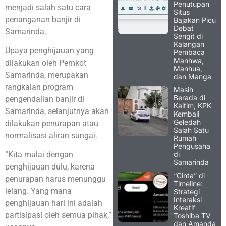
Penutupan
menjadi salah satu cara
Situs
penanganan banjir di
Bajakan Picu
Debat
Samarinda.
Sengit di
Kalangan
Upaya penghijauan yang
Pembaca
Manhwa,
dilakukan oleh Pemkot
Manhua,
Samarinda, merupakan
dan Manga
rangkaian program
Masih
Berada di
pengendalian banjir di
Kaltim, KPK
Samarinda, selanjutnya akan
Kembali
Geledah
dilakukan penurapan atau
Salah Satu
normalisasi aliran sungai.
Rumah
Pengusaha
di
“Kita mulai dengan
Samarinda
penghijauan dulu, karena
“Cinta” di
penurapan harus menunggu
Timeline:
lelang. Yang mana
Strategi
Interaksi
penghijauan hari ini adalah
Kreatif
partisipasi oleh semua pihak,”
Toshiba TV
dan Amanda