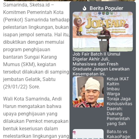
Samarinda, Sketsa.id –
Berita Populer
Komitmen Pemerintah Kota
(Pemkot) Samarinda terhadap
pelestarian lingkungan, bukan
isapan jempol semata. Hal itu,
dibuktikan dengan memulai
program penghijauan
Job Fair Batch II Unmul
bantaran Sungai Karang
Digelar Akhir Juli,
Mahasiswa dan Fresh
Mumus (SKM), kegiatan
Graduate Jangan Lewatkan
tersebut dilakukan di samping
Kesempatan Ini.
Ketua IKAT
jembatan Gelatik, Sabtu
Kaltim
(29/01/22) Sore.
Imbau
Warga
Wali Kota Samarinda, Andi
Toraja Jaga
Kondusivitas
Harun mengatakan bahwa
Daerah:
upaya penghijauan yang
Dukung
Pemerintah
dilakukan Pemkot merupakan
yang Sah
bentuk keseriusan dalam
Bato.to vs
melestarikan lingkungan yang
KakaoPage: