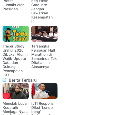
Profesi
dan Fresh
Jurnalis oleh
Graduate
Presiden
Jangan
Lewatkan
Kesempatan
Ini.
Tracer Study
Tersangka
Unmul 2026
Penipuan Half
Dibuka, Alumni
Marathon di
Wajib Update
Samarinda Tak
Data dan
Ditahan, Ini
Dukung
Alasannya
Pencapaian
IKU
Berita Terbaru
Menolak Lupa
IJTI Respons
Kudatuli:
Diksi ‘Londo
Menjaga Nyala
Ireng’