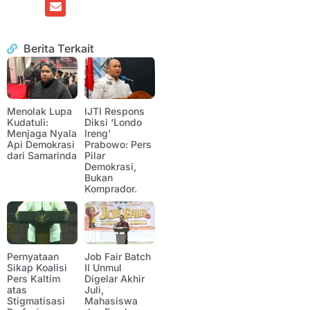
Berita Terkait
Menolak Lupa
IJTI Respons
Kudatuli:
Diksi ‘Londo
Menjaga Nyala
Ireng’
Api Demokrasi
Prabowo: Pers
dari Samarinda
Pilar
Demokrasi,
Bukan
Komprador.
Pernyataan
Job Fair Batch
Sikap Koalisi
II Unmul
Pers Kaltim
Digelar Akhir
atas
Juli,
Stigmatisasi
Mahasiswa