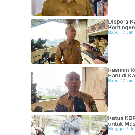
Dispora K
Kontingen
Rabu, 17 Jun
Rasman Ra
Baru di Ka
Rabu, 17 Jun
Ketua KOR
untuk Mas
Minggu, 7 Ju