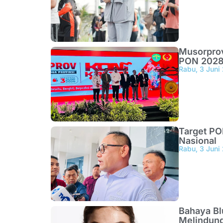
Musorprov
PON 2028 
Rabu, 3 Juni
Target PO
Nasional
Rabu, 3 Juni
Bahaya Bl
Melindun