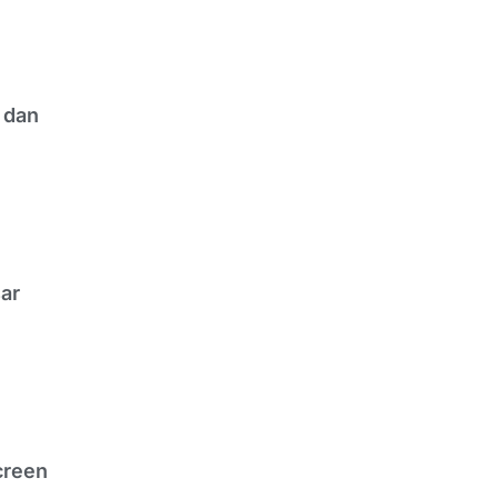
 dan
ar
creen