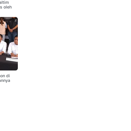
altim
is oleh
on di
annya