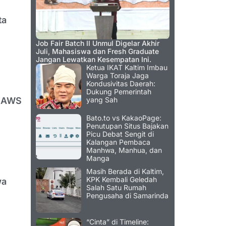
ta
Job Fair Batch II Unmul Digelar Akhir
Juli, Mahasiswa dan Fresh Graduate
Jangan Lewatkan Kesempatan Ini.
Ketua IKAT Kaltim Imbau
Warga Toraja Jaga
Kondusivitas Daerah:
Dukung Pemerintah
D AWS
yang Sah
Bato.to vs KakaoPage:
Penutupan Situs Bajakan
Picu Debat Sengit di
Kalangan Pembaca
Manhwa, Manhua, dan
Manga
Masih Berada di Kaltim,
KPK Kembali Geledah
wa
Salah Satu Rumah
Pengusaha di Samarinda
“Cinta” di Timeline: