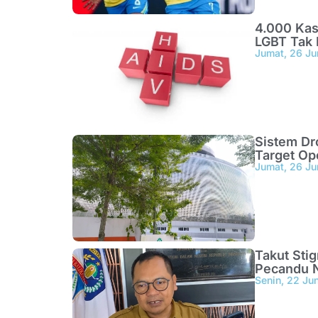
4.000 Kas
LGBT Tak 
Jumat, 26 Ju
Sistem Dr
Target Op
Jumat, 26 Ju
Takut Sti
Pecandu N
Senin, 22 Ju