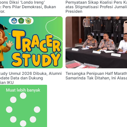
pons Diksi ‘Londo Ireng’
Pernyataan Sikap Koalisi Pers K
 Pers Pilar Demokrasi, Bukan
atas Stigmatisasi Profesi Jurnal
or.
Presiden
Study Unmul 2026 Dibuka, Alumni
Tersangka Penipuan Half Marath
pdate Data dan Dukung
Samarinda Tak Ditahan, Ini Alas
ian IKU
Muat lebih banyak