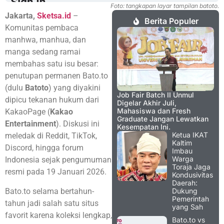
Foto: tangkapan layar tampilan batoto.
Jakarta,
Sketsa.id
–
Berita Populer
Komunitas pembaca
manhwa, manhua, dan
manga sedang ramai
membahas satu isu besar:
penutupan permanen Bato.to
(dulu
Batoto
) yang diyakini
Job Fair Batch II Unmul
dipicu tekanan hukum dari
Digelar Akhir Juli,
Mahasiswa dan Fresh
KakaoPage (
Kakao
Graduate Jangan Lewatkan
Entertainment
). Diskusi ini
Kesempatan Ini.
Ketua IKAT
meledak di Reddit, TikTok,
Kaltim
Discord, hingga forum
Imbau
Warga
Indonesia sejak pengumuman
Toraja Jaga
resmi pada 19 Januari 2026.
Kondusivitas
Daerah:
Bato.to selama bertahun-
Dukung
Pemerintah
tahun jadi salah satu situs
yang Sah
favorit karena koleksi lengkap,
Bato.to vs