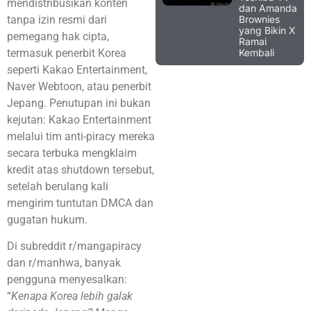
mendistribusikan konten
dan Amanda
Brownies
tanpa izin resmi dari
yang Bikin X
pemegang hak cipta,
Ramai
Kembali
termasuk penerbit Korea
seperti Kakao Entertainment,
Naver Webtoon, atau penerbit
Jepang. Penutupan ini bukan
kejutan: Kakao Entertainment
melalui tim anti-piracy mereka
secara terbuka mengklaim
kredit atas shutdown tersebut,
setelah berulang kali
mengirim tuntutan DMCA dan
gugatan hukum.
Di subreddit r/mangapiracy
dan r/manhwa, banyak
pengguna menyesalkan:
“
Kenapa Korea lebih galak