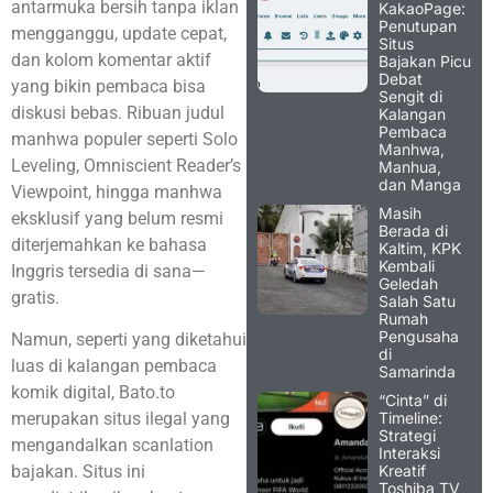
antarmuka bersih tanpa iklan
KakaoPage:
Penutupan
mengganggu, update cepat,
Situs
dan kolom komentar aktif
Bajakan Picu
Debat
yang bikin pembaca bisa
Sengit di
diskusi bebas. Ribuan judul
Kalangan
Pembaca
manhwa populer seperti Solo
Manhwa,
Leveling, Omniscient Reader’s
Manhua,
dan Manga
Viewpoint, hingga manhwa
Masih
eksklusif yang belum resmi
Berada di
diterjemahkan ke bahasa
Kaltim, KPK
Kembali
Inggris tersedia di sana—
Geledah
gratis.
Salah Satu
Rumah
Pengusaha
Namun, seperti yang diketahui
di
luas di kalangan pembaca
Samarinda
komik digital, Bato.to
“Cinta” di
Timeline:
merupakan situs ilegal yang
Strategi
mengandalkan scanlation
Interaksi
Kreatif
bajakan. Situs ini
Toshiba TV