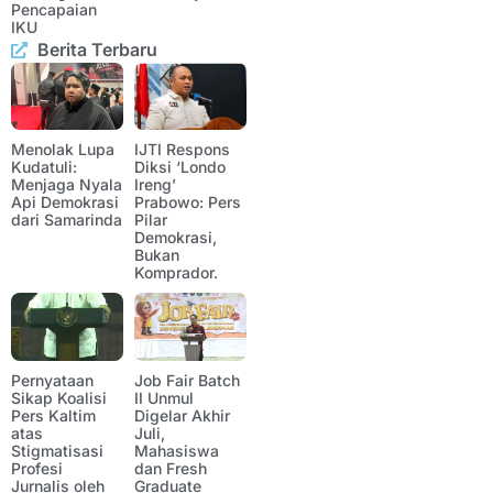
Pencapaian
IKU
Berita Terbaru
Menolak Lupa
IJTI Respons
Kudatuli:
Diksi ‘Londo
Menjaga Nyala
Ireng’
Api Demokrasi
Prabowo: Pers
dari Samarinda
Pilar
Demokrasi,
Bukan
Komprador.
Pernyataan
Job Fair Batch
Sikap Koalisi
II Unmul
Pers Kaltim
Digelar Akhir
atas
Juli,
Stigmatisasi
Mahasiswa
Profesi
dan Fresh
Jurnalis oleh
Graduate