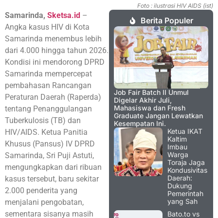
Foto : ilustrasi HIV AIDS (ist)
Samarinda,
Sketsa.id
–
Berita Populer
Angka kasus HIV di Kota
Samarinda menembus lebih
dari 4.000 hingga tahun 2026.
Kondisi ini mendorong DPRD
Samarinda mempercepat
pembahasan Rancangan
Job Fair Batch II Unmul
Peraturan Daerah (Raperda)
Digelar Akhir Juli,
Mahasiswa dan Fresh
tentang Penanggulangan
Graduate Jangan Lewatkan
Tuberkulosis (TB) dan
Kesempatan Ini.
Ketua IKAT
HIV/AIDS. Ketua Panitia
Kaltim
Khusus (Pansus) IV DPRD
Imbau
Warga
Samarinda, Sri Puji Astuti,
Toraja Jaga
mengungkapkan dari ribuan
Kondusivitas
Daerah:
kasus tersebut, baru sekitar
Dukung
2.000 penderita yang
Pemerintah
yang Sah
menjalani pengobatan,
sementara sisanya masih
Bato.to vs