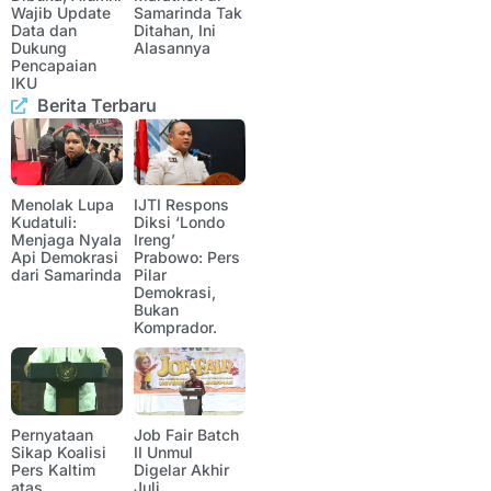
Wajib Update
Samarinda Tak
Data dan
Ditahan, Ini
Dukung
Alasannya
Pencapaian
IKU
Berita Terbaru
Menolak Lupa
IJTI Respons
Kudatuli:
Diksi ‘Londo
Menjaga Nyala
Ireng’
Api Demokrasi
Prabowo: Pers
dari Samarinda
Pilar
Demokrasi,
Bukan
Komprador.
Pernyataan
Job Fair Batch
Sikap Koalisi
II Unmul
Pers Kaltim
Digelar Akhir
atas
Juli,