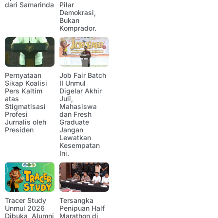
dari Samarinda
Pilar
Demokrasi,
Bukan
Komprador.
Pernyataan
Job Fair Batch
Sikap Koalisi
II Unmul
Pers Kaltim
Digelar Akhir
atas
Juli,
Stigmatisasi
Mahasiswa
Profesi
dan Fresh
Jurnalis oleh
Graduate
Presiden
Jangan
Lewatkan
Kesempatan
Ini.
Tracer Study
Tersangka
Unmul 2026
Penipuan Half
Dibuka, Alumni
Marathon di