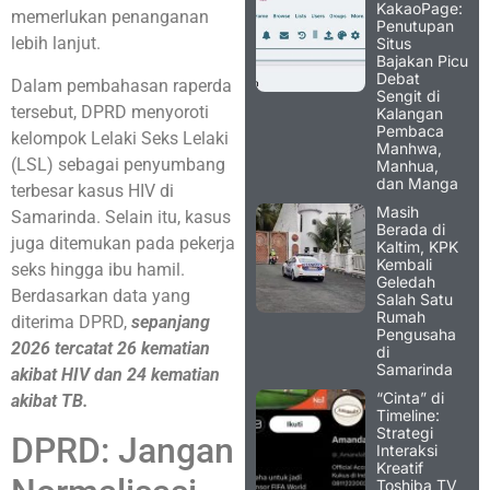
KakaoPage:
memerlukan penanganan
Penutupan
lebih lanjut.
Situs
Bajakan Picu
Debat
Dalam pembahasan raperda
Sengit di
tersebut, DPRD menyoroti
Kalangan
Pembaca
kelompok Lelaki Seks Lelaki
Manhwa,
(LSL) sebagai penyumbang
Manhua,
dan Manga
terbesar kasus HIV di
Masih
Samarinda. Selain itu, kasus
Berada di
juga ditemukan pada pekerja
Kaltim, KPK
Kembali
seks hingga ibu hamil.
Geledah
Berdasarkan data yang
Salah Satu
Rumah
diterima DPRD,
sepanjang
Pengusaha
2026 tercatat 26 kematian
di
Samarinda
akibat HIV dan 24 kematian
“Cinta” di
akibat TB.
Timeline:
Strategi
DPRD: Jangan
Interaksi
Kreatif
Toshiba TV