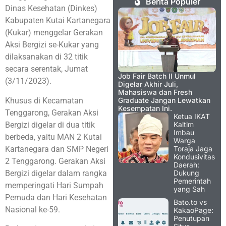
Berita Populer
Dinas Kesehatan (Dinkes)
Kabupaten Kutai Kartanegara
(Kukar) menggelar Gerakan
Aksi Bergizi se-Kukar yang
dilaksanakan di 32 titik
secara serentak, Jumat
Job Fair Batch II Unmul
(3/11/2023).
Digelar Akhir Juli,
Mahasiswa dan Fresh
Khusus di Kecamatan
Graduate Jangan Lewatkan
Kesempatan Ini.
Tenggarong, Gerakan Aksi
Ketua IKAT
Bergizi digelar di dua titik
Kaltim
Imbau
berbeda, yaitu MAN 2 Kutai
Warga
Kartanegara dan SMP Negeri
Toraja Jaga
Kondusivitas
2 Tenggarong. Gerakan Aksi
Daerah:
Bergizi digelar dalam rangka
Dukung
Pemerintah
memperingati Hari Sumpah
yang Sah
Pemuda dan Hari Kesehatan
Bato.to vs
Nasional ke-59.
KakaoPage:
Penutupan