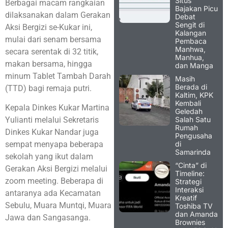
Situs
Berbagai macam rangkaian
Bajakan Picu
dilaksanakan dalam Gerakan
Debat
Sengit di
Aksi Bergizi se-Kukar ini,
Kalangan
mulai dari senam bersama
Pembaca
Manhwa,
secara serentak di 32 titik,
Manhua,
makan bersama, hingga
dan Manga
minum Tablet Tambah Darah
Masih
Berada di
(TTD) bagi remaja putri.
Kaltim, KPK
Kembali
Kepala Dinkes Kukar Martina
Geledah
Salah Satu
Yulianti melalui Sekretaris
Rumah
Dinkes Kukar Nandar juga
Pengusaha
di
sempat menyapa beberapa
Samarinda
sekolah yang ikut dalam
“Cinta” di
Gerakan Aksi Bergizi melalui
Timeline:
zoom meeting. Beberapa di
Strategi
Interaksi
antaranya ada Kecamatan
Kreatif
Sebulu, Muara Muntqi, Muara
Toshiba TV
dan Amanda
Jawa dan Sangasanga.
Brownies