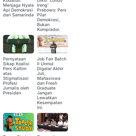
Kudatuli:
Diksi ‘Londo
Menjaga Nyala
Ireng’
Api Demokrasi
Prabowo: Pers
dari Samarinda
Pilar
Demokrasi,
Bukan
Komprador.
Pernyataan
Job Fair Batch
Sikap Koalisi
II Unmul
Pers Kaltim
Digelar Akhir
atas
Juli,
Stigmatisasi
Mahasiswa
Profesi
dan Fresh
Jurnalis oleh
Graduate
Presiden
Jangan
Lewatkan
Kesempatan
Ini.