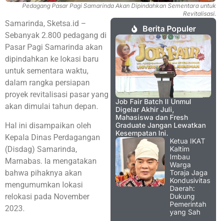
Pedagang Pasar Pagi Samarinda Akan Dipindahkan Sementara untuk
Revitalisasi.
Samarinda, Sketsa.id –
Berita Populer
Sebanyak 2.800 pedagang di
Pasar Pagi Samarinda akan
dipindahkan ke lokasi baru
untuk sementara waktu,
dalam rangka persiapan
proyek revitalisasi pasar yang
Job Fair Batch II Unmul
akan dimulai tahun depan.
Digelar Akhir Juli,
Mahasiswa dan Fresh
Hal ini disampaikan oleh
Graduate Jangan Lewatkan
Kesempatan Ini.
Kepala Dinas Perdagangan
Ketua IKAT
(Disdag) Samarinda,
Kaltim
Imbau
Marnabas. Ia mengatakan
Warga
bahwa pihaknya akan
Toraja Jaga
Kondusivitas
mengumumkan lokasi
Daerah:
relokasi pada November
Dukung
Pemerintah
2023.
yang Sah