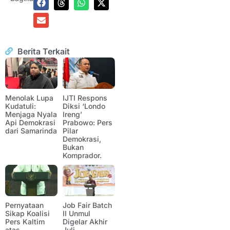
Berita Terkait
Menolak Lupa
IJTI Respons
Kudatuli:
Diksi ‘Londo
Menjaga Nyala
Ireng’
Api Demokrasi
Prabowo: Pers
dari Samarinda
Pilar
Demokrasi,
Bukan
Komprador.
Pernyataan
Job Fair Batch
Sikap Koalisi
II Unmul
Pers Kaltim
Digelar Akhir
atas
Juli,