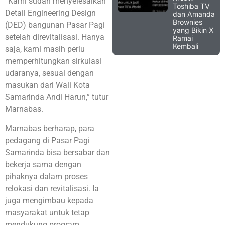
“Kami sudah menyelesaikan
Toshiba TV
Detail Engineering Design
dan Amanda
Brownies
(DED) bangunan Pasar Pagi
yang Bikin X
setelah direvitalisasi. Hanya
Ramai
Kembali
saja, kami masih perlu
memperhitungkan sirkulasi
udaranya, sesuai dengan
masukan dari Wali Kota
Samarinda Andi Harun,” tutur
Marnabas.
Marnabas berharap, para
pedagang di Pasar Pagi
Samarinda bisa bersabar dan
bekerja sama dengan
pihaknya dalam proses
relokasi dan revitalisasi. Ia
juga mengimbau kepada
masyarakat untuk tetap
mendukung program