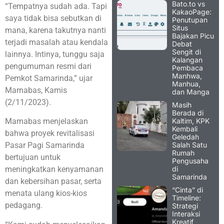
Bato.to vs
“Tempatnya sudah ada. Tapi
KakaoPage:
saya tidak bisa sebutkan di
Penutupan
Situs
mana, karena takutnya nanti
Bajakan Picu
terjadi masalah atau kendala
Debat
Sengit di
lainnya. Intinya, tunggu saja
Kalangan
pengumuman resmi dari
Pembaca
Manhwa,
Pemkot Samarinda,” ujar
Manhua,
Marnabas, Kamis
dan Manga
(2/11/2023).
Masih
Berada di
Kaltim, KPK
Marnabas menjelaskan
Kembali
bahwa proyek revitalisasi
Geledah
Salah Satu
Pasar Pagi Samarinda
Rumah
bertujuan untuk
Pengusaha
di
meningkatkan kenyamanan
Samarinda
dan kebersihan pasar, serta
“Cinta” di
menata ulang kios-kios
Timeline:
pedagang.
Strategi
Interaksi
Kreatif