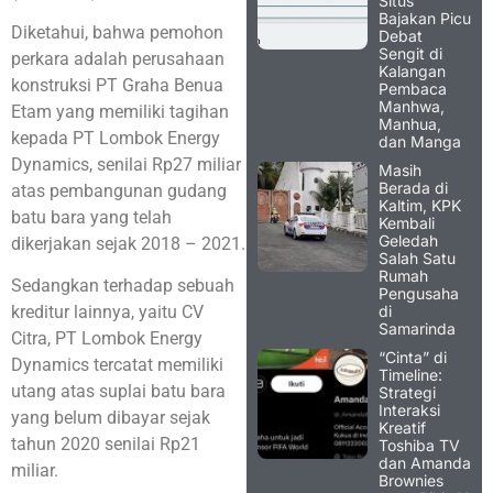
Situs
Bajakan Picu
Diketahui, bahwa pemohon
Debat
Sengit di
perkara adalah perusahaan
Kalangan
konstruksi PT Graha Benua
Pembaca
Manhwa,
Etam yang memiliki tagihan
Manhua,
kepada PT Lombok Energy
dan Manga
Dynamics, senilai Rp27 miliar
Masih
Berada di
atas pembangunan gudang
Kaltim, KPK
batu bara yang telah
Kembali
Geledah
dikerjakan sejak 2018 – 2021.
Salah Satu
Rumah
Sedangkan terhadap sebuah
Pengusaha
di
kreditur lainnya, yaitu CV
Samarinda
Citra, PT Lombok Energy
“Cinta” di
Dynamics tercatat memiliki
Timeline:
utang atas suplai batu bara
Strategi
Interaksi
yang belum dibayar sejak
Kreatif
tahun 2020 senilai Rp21
Toshiba TV
dan Amanda
miliar.
Brownies