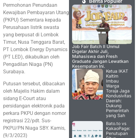
Berita Populer
Permohonan Penundaan
Kewajiban Pembayaran Utang
(PKPU) Sementara kepada
Perusahaan listrik swasta
yang berpusat di Lombok
Timur, Nusa Tenggara Barat,
Job Fair Batch II Unmul
PT Lombok Energy Dynamics
Digelar Akhir Juli,
Mahasiswa dan Fresh
(PT LED), dikabulkan oleh
Graduate Jangan Lewatkan
Pengadilan Niaga (PN)
Kesempatan Ini.
Ketua IKAT
Surabaya.
Kaltim
Imbau
Putusan tersebut, dibacakan
Warga
oleh Majelis Hakim dalam
Toraja Jaga
Kondusivitas
sidang E-Court atau
Daerah:
persidangan elektronik pada
Dukung
Pemerintah
perkara PKPU dengan nomor
yang Sah
registrasi 22/pdt. Sus-
Bato.to vs
PKPU/PN Niaga SBY. Kamis,
KakaoPage:
Penutupan
(9/3/2023)