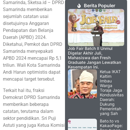
Samarinda, Sketsa.id – DPRD
Berita Populer
Samarinda memberikan
sejumlah catatan usai
disetujuinya Anggaran
Pendapatan dan Belanja
Daerah (APBD) 2024.
Diketahui, Pemkot dan DPRD
Job Fair Batch II Unmul
Samarinda menyepakati
Digelar Akhir Juli,
Mahasiswa dan Fresh
APBD 2024 mencapai Rp 5,1
Graduate Jangan Lewatkan
triliun. Wali Kota Samarinda
Kesempatan Ini.
Ketua IKAT
Andi Harun optimistis dapat
Kaltim
mencapai target tersebut.
Imbau
Warga
Terkait hal itu, fraksi
Toraja Jaga
Kondusivitas
Demokrat DPRD Samarinda
Daerah:
memberikan beberapa
Dukung
Pemerintah
catatan, terutama dalam
yang Sah
sektor pendidikan. Sri Puji
Bato.to vs
Astuti yang juga Ketua Komisi
KakaoPage: