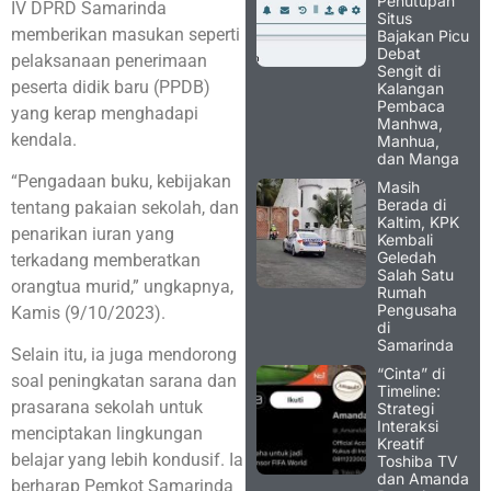
Penutupan
IV DPRD Samarinda
Situs
memberikan masukan seperti
Bajakan Picu
Debat
pelaksanaan penerimaan
Sengit di
peserta didik baru (PPDB)
Kalangan
Pembaca
yang kerap menghadapi
Manhwa,
kendala.
Manhua,
dan Manga
“Pengadaan buku, kebijakan
Masih
Berada di
tentang pakaian sekolah, dan
Kaltim, KPK
penarikan iuran yang
Kembali
Geledah
terkadang memberatkan
Salah Satu
orangtua murid,” ungkapnya,
Rumah
Pengusaha
Kamis (9/10/2023).
di
Samarinda
Selain itu, ia juga mendorong
“Cinta” di
soal peningkatan sarana dan
Timeline:
prasarana sekolah untuk
Strategi
Interaksi
menciptakan lingkungan
Kreatif
belajar yang lebih kondusif. Ia
Toshiba TV
dan Amanda
berharap Pemkot Samarinda