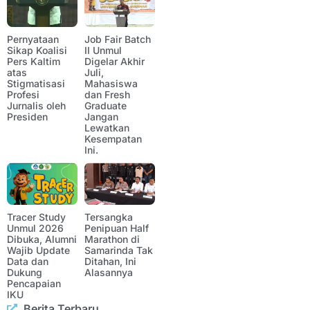
Pernyataan
Job Fair Batch
Sikap Koalisi
II Unmul
Pers Kaltim
Digelar Akhir
atas
Juli,
Stigmatisasi
Mahasiswa
Profesi
dan Fresh
Jurnalis oleh
Graduate
Presiden
Jangan
Lewatkan
Kesempatan
Ini.
Tracer Study
Tersangka
Unmul 2026
Penipuan Half
Dibuka, Alumni
Marathon di
Wajib Update
Samarinda Tak
Data dan
Ditahan, Ini
Dukung
Alasannya
Pencapaian
IKU
Berita Terbaru