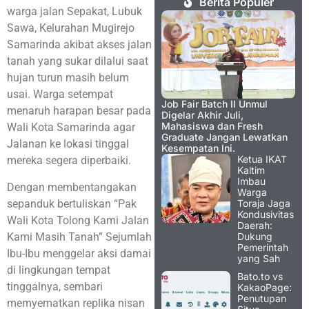
Berita Populer
warga jalan Sepakat, Lubuk
Sawa, Kelurahan Mugirejo
Samarinda akibat akses jalan
tanah yang sukar dilalui saat
hujan turun masih belum
usai. Warga setempat
Job Fair Batch II Unmul
menaruh harapan besar pada
Digelar Akhir Juli,
Mahasiswa dan Fresh
Wali Kota Samarinda agar
Graduate Jangan Lewatkan
Jalanan ke lokasi tinggal
Kesempatan Ini.
Ketua IKAT
mereka segera diperbaiki.
Kaltim
Imbau
Dengan membentangakan
Warga
sepanduk bertuliskan “Pak
Toraja Jaga
Kondusivitas
Wali Kota Tolong Kami Jalan
Daerah:
Kami Masih Tanah” Sejumlah
Dukung
Pemerintah
Ibu-Ibu menggelar aksi damai
yang Sah
di lingkungan tempat
Bato.to vs
tinggalnya, sembari
KakaoPage:
Penutupan
memyematkan replika nisan