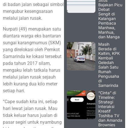
Situs
di badan jalan sebagai simbol
Bajakan Picu
Debat
mengubur kesengsaraan
Sengit di
melalui jalan rusak.
Kalangan
Pembaca
Manhwa,
Nurpati (49) merupakan satu
Manhua,
diantara warga eks bantaran
dan Manga
sungai karangmumus (SKM)
Masih
Berada di
yang direlokasi oleh Pemkot
Kaltim, KPK
Samarinda ke lokasi tersebut
Kembali
Geledah
pada tahun 2017 silam,
Salah Satu
mengaku lelah tatkala harus
Rumah
Pengusaha
melalui jalan rusak sejauh
di
lebih kurang dua kilo meter
Samarinda
setiap hari.
“Cinta” di
Timeline:
“Cape sudah kita ini, setiap
Strategi
Interaksi
hari lewat jalan rusak. Mau
Kreatif
tidak keluar harus jualan di
Toshiba TV
dan Amanda
pasar segiri untuk nyambung
Brownies