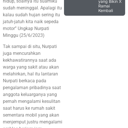
hidup, soalnya itu suamiku
yang Bikin X
Ramai
sudah meninggal. Apalagi itu
Kembali
kalau sudah hujan sering itu
jatuh-jatuh kita naik sepeda
motor” Ungkap Nurpati
Minggu (25/6/2023)
Tak sampai di situ, Nurpati
juga mencurahkan
kekhawatirannya saat ada
warga yang sakit atau akan
melahirkan, hal itu lantaran
Nurpati berkaca pada
pengalaman pribadinya saat
anggota keluarganya yang
pernah mengalami kesulitan
saat harus ke rumah sakit
sementara mobil yang akan
menjemput justru mengalami