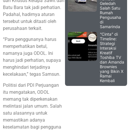
dan Khusus Kelapa Sawit dan
Geledah
Batu Bara tak jadi perhatian.
Salah Satu
Rumah
Padahal, hadirnya aturan
Pengusaha
tersebut untuk ditaati oleh
di
Samarinda
perusahaan terkait.
“Cinta” di
Timeline:
“Para penggunanya harus
Strategi
memperhatikan betul,
Interaksi
Kreatif
namanya juga ODOL. Ini
Toshiba TV
harus jadi perhatian, supaya
dan Amanda
Brownies
menghindari terjadinya
yang Bikin X
kecelakaan,” tegas Samsun.
Ramai
Kembali
Politisi dari PDI Perjuangan
itu mengatakan, ODOL
memang tak diperkenakan
melintasi jalan umum. Salah
satu alasannya untuk
memastikan adanya
keselamatan bagi pengguna