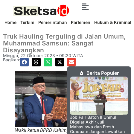
Home
Terkini
Pemerintahan
Parlemen
Hukum & Kriminal
Truk Hauling Terguling di Jalan Umum,
Muhammad Samsun: Sangat
Disayangkan
Minggu, 22 Oktober 2023 - 09:20 WITA
Bagikan:
Berita Populer
Job Fair Batch II Unmul
Digelar Akhir Juli,
Mahasiswa dan Fresh
Wakil ketua DPRD Kaltim,
Graduate Jangan Lewatkan