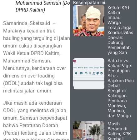
Kesempatan Ini.
Muhammad Samsun (Dok
Ketua IKAT
DPRD Kaltim)
Kaltim
Imbau
Warga
Samarinda, Sketsa.id –
Toraja Jaga
Maraknya kejadian truk
Kondusivitas
Daerah:
hauling yang terguling di jalan
Dukung
umum cukup disayangkan
Pemerintah
yang Sah
Wakil Ketua DPRD Kaltim,
Bato.to vs
Muhammad Samsun.
KakaoPage:
Menurutnya, kendaraan over
Penutupan
Situs
dimension over loading
Bajakan Picu
(ODOL) sudah tak lagi bisa
Debat
Sengit di
melintasi jalan umum.
Kalangan
Pembaca
Jika masih ada kendaraan
Manhwa,
ODOL yang melintas di jalan
Manhua,
dan Manga
umum, Samsun berpendapat
Masih
bahwa Peraturan Daerah
Berada di
(Perda) tentang Jalan Umum
Kaltim, KPK
Kembali