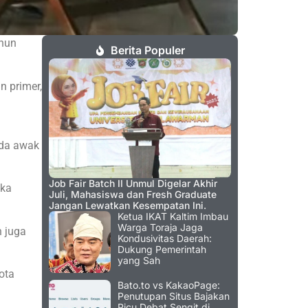
ahun
Berita Populer
n primer,
ada awak
Job Fair Batch II Unmul Digelar Akhir
ika
Juli, Mahasiswa dan Fresh Graduate
Jangan Lewatkan Kesempatan Ini.
Ketua IKAT Kaltim Imbau
Warga Toraja Jaga
 juga
Kondusivitas Daerah:
Dukung Pemerintah
yang Sah
ota
Bato.to vs KakaoPage:
Penutupan Situs Bajakan
Picu Debat Sengit di