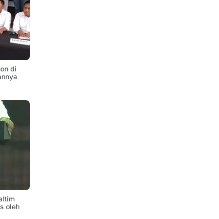
on di
annya
altim
is oleh