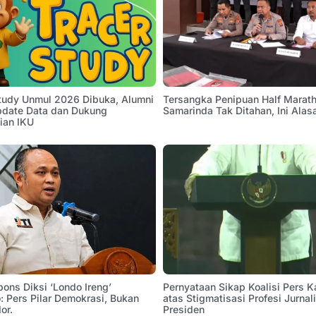
Study Unmul 2026 Dibuka, Alumni
Tersangka Penipuan Half Marath
pdate Data dan Dukung
Samarinda Tak Ditahan, Ini Alas
ian IKU
pons Diksi ‘Londo Ireng’
Pernyataan Sikap Koalisi Pers K
 Pers Pilar Demokrasi, Bukan
atas Stigmatisasi Profesi Jurnal
or.
Presiden