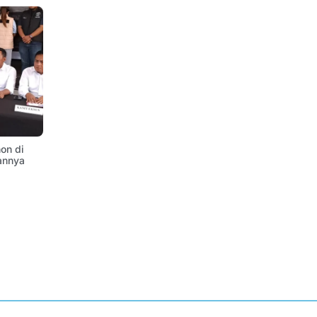
on di
annya