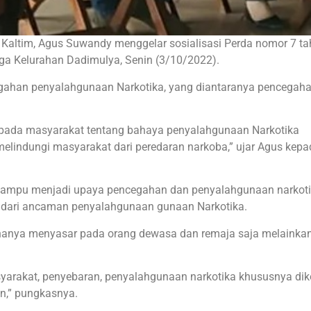
 Kaltim, Agus Suwandy menggelar sosialisasi Perda nomor 7 t
ga Kelurahan Dadimulya, Senin (3/10/2022).
egahan penyalahgunaan Narkotika, yang diantaranya pencegaha
pada masyarakat tentang bahaya penyalahgunaan Narkotika
melindungi masyarakat dari peredaran narkoba,” ujar Agus kep
n mampu menjadi upaya pencegahan dan penyalahgunaan narkot
t dari ancaman penyalahgunaan gunaan Narkotika.
hanya menyasar pada orang dewasa dan remaja saja melainkan
syarakat, penyebaran, penyalahgunaan narkotika khususnya dik
n,” pungkasnya.