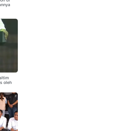
annya
altim
is oleh