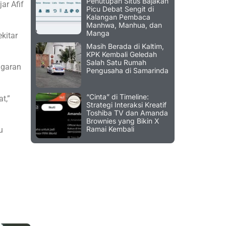
Penutupan Situs Bajakan
ar Afif
Picu Debat Sengit di
Kalangan Pembaca
Manhwa, Manhua, dan
Manga
kitar
Masih Berada di Kaltim,
KPK Kembali Geledah
Salah Satu Rumah
ggaran
Pengusaha di Samarinda
“Cinta” di Timeline:
t,”
Strategi Interaksi Kreatif
Toshiba TV dan Amanda
Brownies yang Bikin X
Ramai Kembali
u