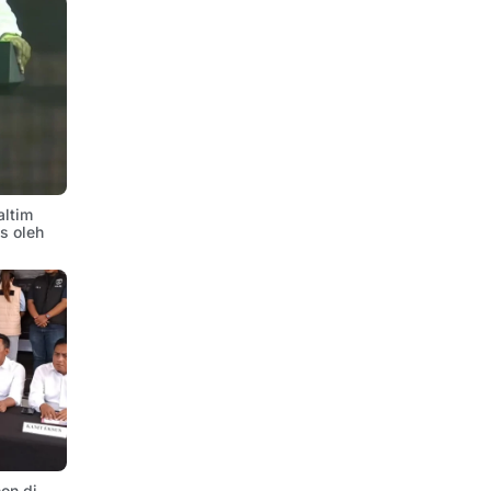
altim
is oleh
on di