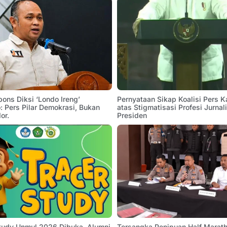
pons Diksi ‘Londo Ireng’
Pernyataan Sikap Koalisi Pers K
 Pers Pilar Demokrasi, Bukan
atas Stigmatisasi Profesi Jurnal
or.
Presiden
Study Unmul 2026 Dibuka, Alumni
Tersangka Penipuan Half Marath