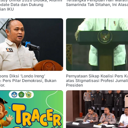
pdate Data dan Dukung
Samarinda Tak Ditahan, Ini Alas
ian IKU
pons Diksi ‘Londo Ireng’
Pernyataan Sikap Koalisi Pers K
 Pers Pilar Demokrasi, Bukan
atas Stigmatisasi Profesi Jurnal
or.
Presiden