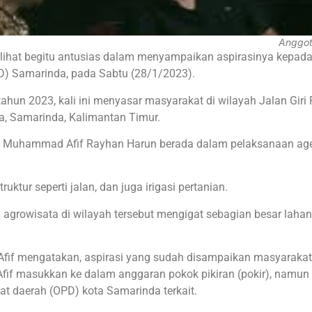
Anggot
rlihat begitu antusias dalam menyampaikan aspirasinya kepad
) Samarinda, pada Sabtu (28/1/2023).
ahun 2023, kali ini menyasar masyarakat di wilayah Jalan Giri 
, Samarinda, Kalimantan Timur.
i Muhammad Afif Rayhan Harun berada dalam pelaksanaan ag
tur seperti jalan, dan juga irigasi pertanian.
agrowisata di wilayah tersebut mengigat sebagian besar lahan
Afif mengatakan, aspirasi yang sudah disampaikan masyarakat
if masukkan ke dalam anggaran pokok pikiran (pokir), namun
at daerah (OPD) kota Samarinda terkait.