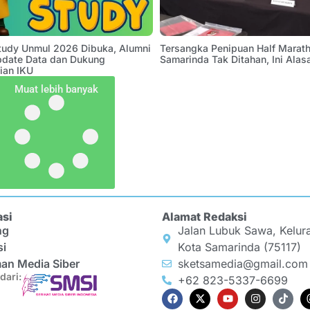
Study Unmul 2026 Dibuka, Alumni
Tersangka Penipuan Half Marath
pdate Data dan Dukung
Samarinda Tak Ditahan, Ini Alas
ian IKU
Muat lebih banyak
asi
Alamat Redaksi
ng
Jalan Lubuk Sawa, Kelur
si
Kota Samarinda (75117)
an Media Siber
sketsamedia@gmail.com
dari:
+62 823-5337-6699