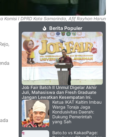
a Komisi I DPRD Kota Samarinda, Afif Rayhan Harun
a
Berita Populer
Rejo,
enda
Job Fair Batch II Unmul Digelar Akhir
Juli, Mahasiswa dan Fresh Graduate
Jangan Lewatkan Kesempatan Ini.
Ketua IKAT Kaltim Imbau
Warga Toraja Jaga
Kondusivitas Daerah:
Dukung Pemerintah
 ada
yang Sah
Bato.to vs KakaoPage: