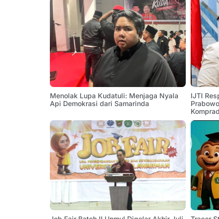
Menolak Lupa Kudatuli: Menjaga Nyala
IJTI Res
Api Demokrasi dari Samarinda
Prabowo:
Komprad
Job Fair Batch II Unmul Digelar Akhir Juli,
Tracer 