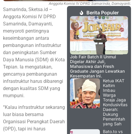
Anggota Komisi IV DPRD Samarinda, Damayanti.
Samarinda, Sketsa.id –
Berita Populer
Anggota Komisi IV DPRD
Samarinda, Damayanti,
menyoroti pentingnya
keseimbangan antara
pembangunan infrastruktur
dan peningkatan Sumber
Job Fair Batch II Unmul
Daya Manusia (SDM) di Kota
Digelar Akhir Juli,
Mahasiswa dan Fresh
Tepian. Ia mengatakan,
Graduate Jangan Lewatkan
gencarnya pembangunan
Kesempatan Ini.
Ketua IKAT
infrastruktur harus dibarengi
Kaltim
dengan kualitas SDM yang
Imbau
Warga
mumpuni.
Toraja Jaga
Kondusivitas
“Kalau infrastruktur sekarang
Daerah:
luar biasa bersama
Dukung
Pemerintah
Organisasi Perangkat Daerah
yang Sah
(OPD), tapi ini harus
Bato.to vs