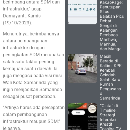
berimbang antara SDM dan
KakaoPage:
Penutupan
infrastruktur,” ucap
Situs
Damayanti, Kamis
Bajakan Picu
Debat
(19/10/2023).
Sengit di
Kalangan
Menurutnya, berimbangnya
Pembaca
Manhwa,
antara pembangunan
Manhua,
infrastruktur dengan
dan Manga
peningkatan SDM merupakan
Masih
Berada di
salah satu faktor penting
Kaltim, KPK
kemajuan suatu daerah. Ia
Kembali
Geledah
juga mengacu pada visi misi
Salah Satu
Wali Kota Samarinda yang
Rumah
Pengusaha
ingin menjadikan Samarinda
di
sebagai pusat peradaban.
Samarinda
“Cinta” di
“Artinya harus ada percepatan
Timeline:
dalam pembangunan
Strategi
Interaksi
infrastruktur maupun SDM,”
Kreatif
jelasnya.
Toshiba TV