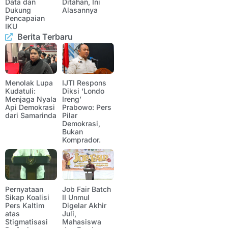
Data dan
Ditahan, Ini
Dukung
Alasannya
Pencapaian
IKU
Berita Terbaru
Menolak Lupa
IJTI Respons
Kudatuli:
Diksi ‘Londo
Menjaga Nyala
Ireng’
Api Demokrasi
Prabowo: Pers
dari Samarinda
Pilar
Demokrasi,
Bukan
Komprador.
Pernyataan
Job Fair Batch
Sikap Koalisi
II Unmul
Pers Kaltim
Digelar Akhir
atas
Juli,
Stigmatisasi
Mahasiswa