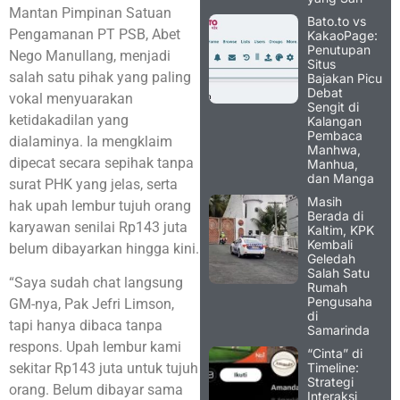
Mantan Pimpinan Satuan
Bato.to vs
Pengamanan PT PSB, Abet
KakaoPage:
Penutupan
Nego Manullang, menjadi
Situs
salah satu pihak yang paling
Bajakan Picu
Debat
vokal menyuarakan
Sengit di
ketidakadilan yang
Kalangan
Pembaca
dialaminya. Ia mengklaim
Manhwa,
dipecat secara sepihak tanpa
Manhua,
dan Manga
surat PHK yang jelas, serta
Masih
hak upah lembur tujuh orang
Berada di
karyawan senilai Rp143 juta
Kaltim, KPK
Kembali
belum dibayarkan hingga kini.
Geledah
Salah Satu
“Saya sudah chat langsung
Rumah
Pengusaha
GM-nya, Pak Jefri Limson,
di
tapi hanya dibaca tanpa
Samarinda
respons. Upah lembur kami
“Cinta” di
Timeline:
sekitar Rp143 juta untuk tujuh
Strategi
orang. Belum dibayar sama
Interaksi