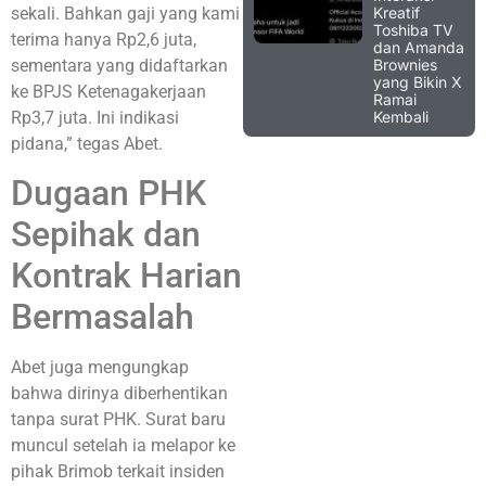
Kreatif
sekali. Bahkan gaji yang kami
Toshiba TV
terima hanya Rp2,6 juta,
dan Amanda
Brownies
sementara yang didaftarkan
yang Bikin X
ke BPJS Ketenagakerjaan
Ramai
Kembali
Rp3,7 juta. Ini indikasi
pidana,” tegas Abet.
Dugaan PHK
Sepihak dan
Kontrak Harian
Bermasalah
Abet juga mengungkap
bahwa dirinya diberhentikan
tanpa surat PHK. Surat baru
muncul setelah ia melapor ke
pihak Brimob terkait insiden