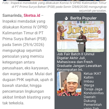
Foto : Inspeksi mendadak yang dilakukan Komisi IV DPRD Kalimantan Timur
di PT Prima Surya Bahari (PSB) pada Senin (29/6/2026) mengungkap
sejumlah persoalan.
Samarinda,
Sketsa.id
–
Berita Populer
Inspeksi mendadak yang
dilakukan Komisi IV DPRD
Kalimantan Timur di PT
Prima Surya Bahari (PSB)
pada Senin (29/6/2026)
mengungkap sejumlah
Job Fair Batch II Unmul
persoalan yang memicu
Digelar Akhir Juli,
Mahasiswa dan Fresh
ketegangan antara
Graduate Jangan Lewatkan
perusahaan, eks karyawan,
Kesempatan Ini.
Ketua IKAT
dan warga sekitar. Mulai dari
Kaltim
dugaan PHK sepihak, upah di
Imbau
Warga
bawah standar, hingga
Toraja Jaga
pencemaran lingkungan
Kondusivitas
Daerah:
akibat limbah blasting yang
Dukung
tak terkelola.
Pemerintah
yang Sah