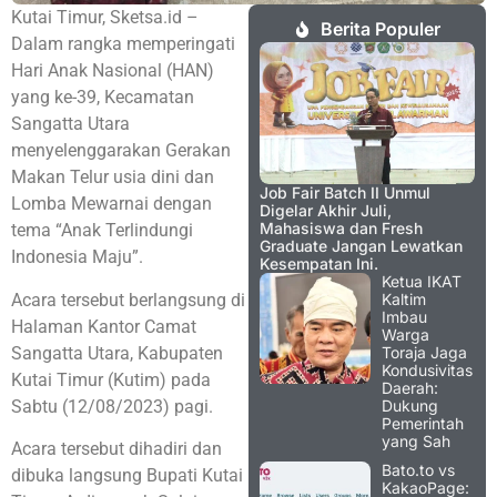
Kutai Timur, Sketsa.id –
Berita Populer
Dalam rangka memperingati
Hari Anak Nasional (HAN)
yang ke-39, Kecamatan
Sangatta Utara
menyelenggarakan Gerakan
Makan Telur usia dini dan
Job Fair Batch II Unmul
Lomba Mewarnai dengan
Digelar Akhir Juli,
Mahasiswa dan Fresh
tema “Anak Terlindungi
Graduate Jangan Lewatkan
Indonesia Maju”.
Kesempatan Ini.
Ketua IKAT
Acara tersebut berlangsung di
Kaltim
Imbau
Halaman Kantor Camat
Warga
Sangatta Utara, Kabupaten
Toraja Jaga
Kondusivitas
Kutai Timur (Kutim) pada
Daerah:
Sabtu (12/08/2023) pagi.
Dukung
Pemerintah
yang Sah
Acara tersebut dihadiri dan
Bato.to vs
dibuka langsung Bupati Kutai
KakaoPage: