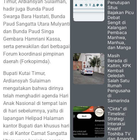
Timur, Ardiansyah Sulaiman,
Penutupan
Situs
hadir juga Bunda Paud
Bajakan Picu
Swarga Bara Hastati, Bunda
Debat
Sengit di
Paud Sangatta Utara Mulyanti
Kalangan
dan Bunda Paud Singa
Pembaca
Manhwa,
Gembara Hamriani Kassa,
Manhua,
serta perwakilan dari berbagai
dan Manga
Forum koordinasi pimpinan
Masih
Berada di
daerah (Forkopimda).
Kaltim, KPK
Kembali
Bupati Kutai Timur,
Geledah
Salah Satu
Ardiansyah Sulaiman
Rumah
mengatakan bahwa dirinya
Pengusaha
di
telah menghadiri agenda Hari
Samarinda
Anak Nasional di tempat lain
“Cinta” di
di hari sebelumnya, yaitu di
Timeline:
lapangan Helipad Halaman
Strategi
Interaksi
kantor Bupati dan khusus hari
Kreatif
ini di Kantor Camat Sangatta
Toshiba TV
dan Amanda