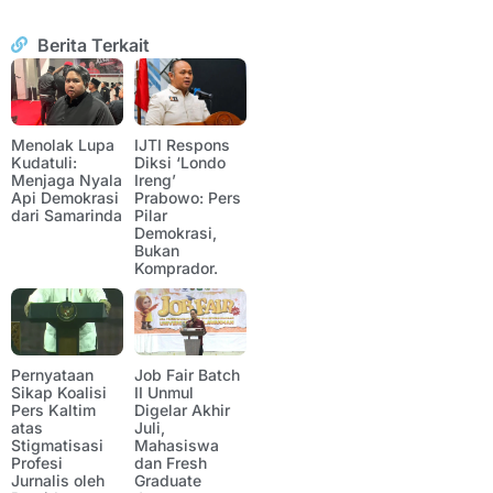
Berita Terkait
Menolak Lupa
IJTI Respons
Kudatuli:
Diksi ‘Londo
Menjaga Nyala
Ireng’
Api Demokrasi
Prabowo: Pers
dari Samarinda
Pilar
Demokrasi,
Bukan
Komprador.
Pernyataan
Job Fair Batch
Sikap Koalisi
II Unmul
Pers Kaltim
Digelar Akhir
atas
Juli,
Stigmatisasi
Mahasiswa
Profesi
dan Fresh
Jurnalis oleh
Graduate