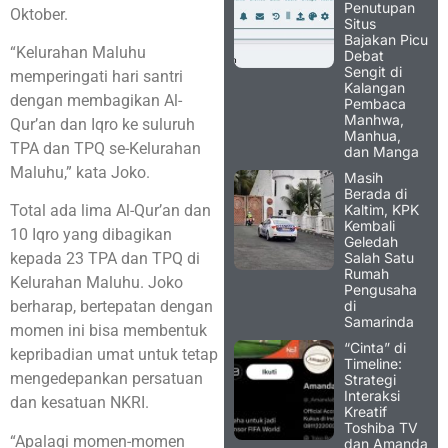
Penutupan
Oktober.
Situs
Bajakan Picu
“Kelurahan Maluhu
Debat
Sengit di
memperingati hari santri
Kalangan
dengan membagikan Al-
Pembaca
Manhwa,
Qur’an dan Iqro ke suluruh
Manhua,
TPA dan TPQ se-Kelurahan
dan Manga
Maluhu,” kata Joko.
Masih
Berada di
Kaltim, KPK
Total ada lima Al-Qur’an dan
Kembali
10 Iqro yang dibagikan
Geledah
Salah Satu
kepada 23 TPA dan TPQ di
Rumah
Kelurahan Maluhu. Joko
Pengusaha
di
berharap, bertepatan dengan
Samarinda
momen ini bisa membentuk
“Cinta” di
kepribadian umat untuk tetap
Timeline:
mengedepankan persatuan
Strategi
Interaksi
dan kesatuan NKRI.
Kreatif
Toshiba TV
“Apalagi momen-momen
dan Amanda