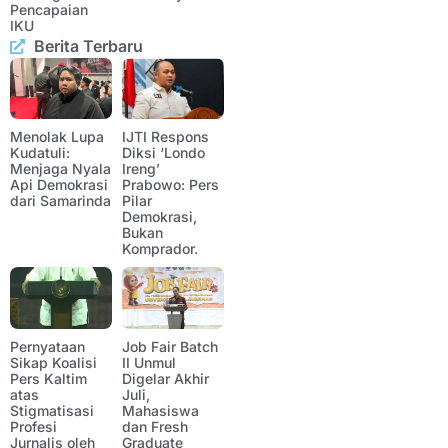
Pencapaian
IKU
Berita Terbaru
Menolak Lupa
IJTI Respons
Kudatuli:
Diksi ‘Londo
Menjaga Nyala
Ireng’
Api Demokrasi
Prabowo: Pers
dari Samarinda
Pilar
Demokrasi,
Bukan
Komprador.
Pernyataan
Job Fair Batch
Sikap Koalisi
II Unmul
Pers Kaltim
Digelar Akhir
atas
Juli,
Stigmatisasi
Mahasiswa
Profesi
dan Fresh
Jurnalis oleh
Graduate