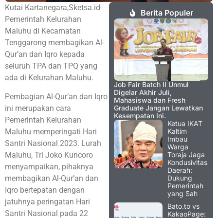
Kutai Kartanegara,Sketsa.id-
Berita Populer
Pemerintah Kelurahan
Maluhu di Kecamatan
Tenggarong membagikan Al-
Qur’an dan Iqro kepada
seluruh TPA dan TPQ yang
ada di Kelurahan Maluhu.
Job Fair Batch II Unmul
Digelar Akhir Juli,
Pembagian Al-Qur’an dan Iqro
Mahasiswa dan Fresh
ini merupakan cara
Graduate Jangan Lewatkan
Kesempatan Ini.
Pemerintah Kelurahan
Ketua IKAT
Maluhu memperingati Hari
Kaltim
Imbau
Santri Nasional 2023. Lurah
Warga
Maluhu, Tri Joko Kuncoro
Toraja Jaga
Kondusivitas
menyampaikan, pihaknya
Daerah:
membagikan Al-Qur’an dan
Dukung
Pemerintah
Iqro bertepatan dengan
yang Sah
jatuhnya peringatan Hari
Bato.to vs
Santri Nasional pada 22
KakaoPage: