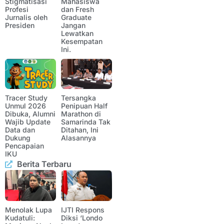
Stigmatisasi
Mahasiswa
Profesi
dan Fresh
Jurnalis oleh
Graduate
Presiden
Jangan
Lewatkan
Kesempatan
Ini.
Tracer Study
Tersangka
Unmul 2026
Penipuan Half
Dibuka, Alumni
Marathon di
Wajib Update
Samarinda Tak
Data dan
Ditahan, Ini
Dukung
Alasannya
Pencapaian
IKU
Berita Terbaru
Menolak Lupa
IJTI Respons
Kudatuli:
Diksi ‘Londo