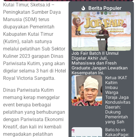
Kutai Timur, Sketsa.id –
Berita Populer
Peningkatan Sumber Daya
Manusia (SDM) terus
diupayakan Pemerintah
Kabupaten Kutai Timur
(Kutim), salah satunya
melalui pelatihan Sub Sektor
Job Fair Batch II Unmul
Kuliner 2023 garapan Dinas
Digelar Akhir Juli,
Mahasiswa dan Fresh
Pariwisata Kutim, yang akan
Graduate Jangan Lewatkan
digelar selama 3 hari di Hotel
Kesempatan Ini.
Ketua IKAT
Royal Victoria Sangatta.
Kaltim
Imbau
Dinas Pariwisata Kutim
Warga
memang kerap menggelar
Toraja Jaga
Kondusivitas
event berupa berbagai
Daerah:
pelatihan yang berhubungan
Dukung
Pemerintah
dengan Pariwisata Ekonomi
yang Sah
Kreatif, dan kali ini kembali
Bato.to vs
mengadakan pelatihan
KakaoPage: