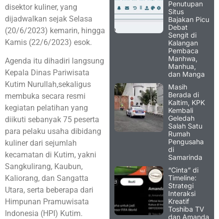
Penutupan
disektor kuliner, yang
Situs
dijadwalkan sejak Selasa
Bajakan Picu
Debat
(20/6/2023) kemarin, hingga
Sengit di
Kamis (22/6/2023) esok.
Kalangan
Pembaca
Manhwa,
Agenda itu dihadiri langsung
Manhua,
Kepala Dinas Pariwisata
dan Manga
Kutim Nurullah,sekaligus
Masih
Berada di
membuka secara resmi
Kaltim, KPK
kegiatan pelatihan yang
Kembali
Geledah
diikuti sebanyak 75 peserta
Salah Satu
para pelaku usaha dibidang
Rumah
Pengusaha
kuliner dari sejumlah
di
kecamatan di Kutim, yakni
Samarinda
Sangkulirang, Kaubun,
“Cinta” di
Timeline:
Kaliorang, dan Sangatta
Strategi
Utara, serta beberapa dari
Interaksi
Kreatif
Himpunan Pramuwisata
Toshiba TV
Indonesia (HPI) Kutim.
dan Amanda