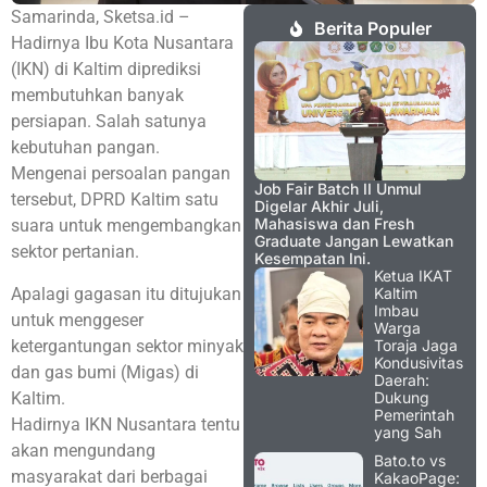
Samarinda, Sketsa.id –
Berita Populer
Hadirnya Ibu Kota Nusantara
(IKN) di Kaltim diprediksi
membutuhkan banyak
persiapan. Salah satunya
kebutuhan pangan.
Mengenai persoalan pangan
Job Fair Batch II Unmul
tersebut, DPRD Kaltim satu
Digelar Akhir Juli,
Mahasiswa dan Fresh
suara untuk mengembangkan
Graduate Jangan Lewatkan
sektor pertanian.
Kesempatan Ini.
Ketua IKAT
Apalagi gagasan itu ditujukan
Kaltim
Imbau
untuk menggeser
Warga
ketergantungan sektor minyak
Toraja Jaga
Kondusivitas
dan gas bumi (Migas) di
Daerah:
Kaltim.
Dukung
Pemerintah
Hadirnya IKN Nusantara tentu
yang Sah
akan mengundang
Bato.to vs
masyarakat dari berbagai
KakaoPage: