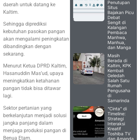
Penutupan
daerah untuk datang ke
Situs
Kaltim.
Bajakan Picu
Debat
Sengit di
Sehingga diprediksi
Kalangan
kebutuhan pasokan pangan
Pembaca
Manhwa,
akan mengalami peningkatan
Manhua,
dibandingkan dengan
dan Manga
sekarang.
Masih
Berada di
Kaltim, KPK
Menurut Ketua DPRD Kaltim,
Kembali
Hasanuddin Mas’ud, upaya
Geledah
Salah Satu
meningkatkan ketahanan
Rumah
pangan tidak bisa ditawar
Pengusaha
di
lagi.
Samarinda
Sektor pertanian yang
“Cinta” di
Timeline:
berkelanjutan menjadi solusi
Strategi
jangka panjang dalam
Interaksi
Kreatif
menjaga produksi pangan di
Toshiba TV
Benua Etam.
dan Amanda