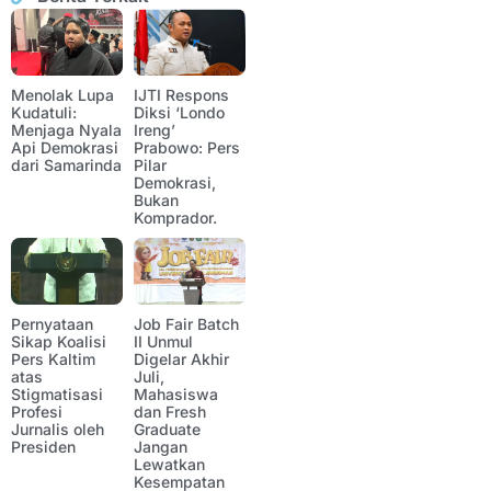
Menolak Lupa
IJTI Respons
Kudatuli:
Diksi ‘Londo
Menjaga Nyala
Ireng’
Api Demokrasi
Prabowo: Pers
dari Samarinda
Pilar
Demokrasi,
Bukan
Komprador.
Pernyataan
Job Fair Batch
Sikap Koalisi
II Unmul
Pers Kaltim
Digelar Akhir
atas
Juli,
Stigmatisasi
Mahasiswa
Profesi
dan Fresh
Jurnalis oleh
Graduate
Presiden
Jangan
Lewatkan
Kesempatan