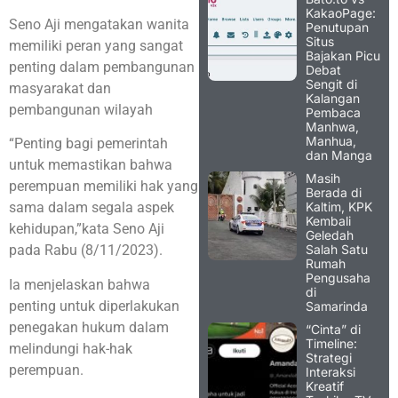
KakaoPage:
Seno Aji mengatakan wanita
Penutupan
Situs
memiliki peran yang sangat
Bajakan Picu
penting dalam pembangunan
Debat
Sengit di
masyarakat dan
Kalangan
pembangunan wilayah
Pembaca
Manhwa,
Manhua,
“Penting bagi pemerintah
dan Manga
untuk memastikan bahwa
Masih
perempuan memiliki hak yang
Berada di
Kaltim, KPK
sama dalam segala aspek
Kembali
kehidupan,”kata Seno Aji
Geledah
Salah Satu
pada Rabu (8/11/2023).
Rumah
Pengusaha
Ia menjelaskan bahwa
di
penting untuk diperlakukan
Samarinda
penegakan hukum dalam
“Cinta” di
Timeline:
melindungi hak-hak
Strategi
perempuan.
Interaksi
Kreatif