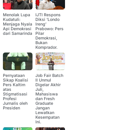
Menolak Lupa
IJTI Respons
Kudatuli:
Diksi ‘Londo
Menjaga Nyala
Ireng’
Api Demokrasi
Prabowo: Pers
dari Samarinda
Pilar
Demokrasi,
Bukan
Komprador.
Pernyataan
Job Fair Batch
Sikap Koalisi
II Unmul
Pers Kaltim
Digelar Akhir
atas
Juli,
Stigmatisasi
Mahasiswa
Profesi
dan Fresh
Jurnalis oleh
Graduate
Presiden
Jangan
Lewatkan
Kesempatan
Ini.