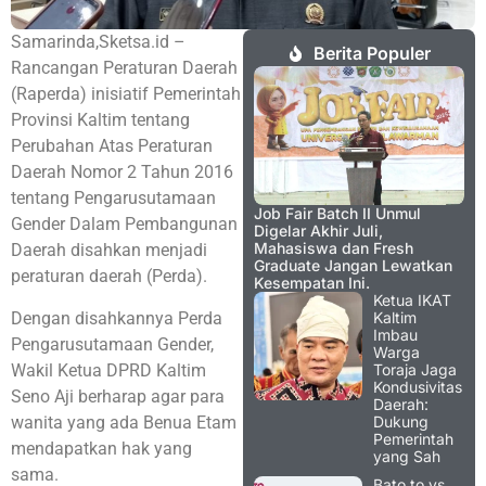
Samarinda,Sketsa.id –
Berita Populer
Rancangan Peraturan Daerah
(Raperda) inisiatif Pemerintah
Provinsi Kaltim tentang
Perubahan Atas Peraturan
Daerah Nomor 2 Tahun 2016
tentang Pengarusutamaan
Job Fair Batch II Unmul
Gender Dalam Pembangunan
Digelar Akhir Juli,
Mahasiswa dan Fresh
Daerah disahkan menjadi
Graduate Jangan Lewatkan
peraturan daerah (Perda).
Kesempatan Ini.
Ketua IKAT
Dengan disahkannya Perda
Kaltim
Imbau
Pengarusutamaan Gender,
Warga
Wakil Ketua DPRD Kaltim
Toraja Jaga
Kondusivitas
Seno Aji berharap agar para
Daerah:
wanita yang ada Benua Etam
Dukung
Pemerintah
mendapatkan hak yang
yang Sah
sama.
Bato.to vs