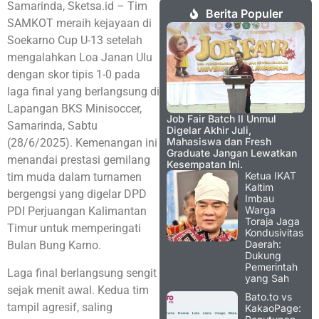
Samarinda, Sketsa.id – Tim
Berita Populer
SAMKOT meraih kejayaan di
Soekarno Cup U-13 setelah
mengalahkan Loa Janan Ulu
dengan skor tipis 1-0 pada
laga final yang berlangsung di
Lapangan BKS Minisoccer,
Job Fair Batch II Unmul
Samarinda, Sabtu
Digelar Akhir Juli,
Mahasiswa dan Fresh
(28/6/2025). Kemenangan ini
Graduate Jangan Lewatkan
menandai prestasi gemilang
Kesempatan Ini.
Ketua IKAT
tim muda dalam turnamen
Kaltim
bergengsi yang digelar DPD
Imbau
Warga
PDI Perjuangan Kalimantan
Toraja Jaga
Timur untuk memperingati
Kondusivitas
Daerah:
Bulan Bung Karno.
Dukung
Pemerintah
Laga final berlangsung sengit
yang Sah
sejak menit awal. Kedua tim
Bato.to vs
tampil agresif, saling
KakaoPage: