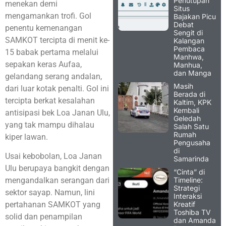
Penutupan
menekan demi
Situs
mengamankan trofi. Gol
Bajakan Picu
Debat
penentu kemenangan
Sengit di
SAMKOT tercipta di menit ke-
Kalangan
Pembaca
15 babak pertama melalui
Manhwa,
sepakan keras Aufaa,
Manhua,
dan Manga
gelandang serang andalan,
Masih
dari luar kotak penalti. Gol ini
Berada di
tercipta berkat kesalahan
Kaltim, KPK
Kembali
antisipasi bek Loa Janan Ulu,
Geledah
yang tak mampu dihalau
Salah Satu
Rumah
kiper lawan.
Pengusaha
di
Usai kebobolan, Loa Janan
Samarinda
Ulu berupaya bangkit dengan
“Cinta” di
Timeline:
mengandalkan serangan dari
Strategi
sektor sayap. Namun, lini
Interaksi
Kreatif
pertahanan SAMKOT yang
Toshiba TV
solid dan penampilan
dan Amanda