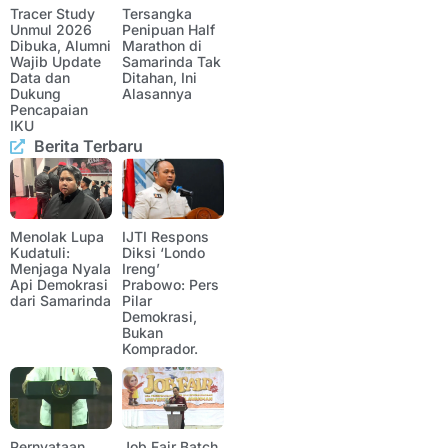
Tracer Study
Tersangka
Unmul 2026
Penipuan Half
Dibuka, Alumni
Marathon di
Wajib Update
Samarinda Tak
Data dan
Ditahan, Ini
Dukung
Alasannya
Pencapaian
IKU
Berita Terbaru
Menolak Lupa
IJTI Respons
Kudatuli:
Diksi ‘Londo
Menjaga Nyala
Ireng’
Api Demokrasi
Prabowo: Pers
dari Samarinda
Pilar
Demokrasi,
Bukan
Komprador.
Pernyataan
Job Fair Batch