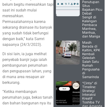
Penutupan
belum begitu meresahkan tapi
Situs
Bajakan Picu
saat ini sudah mulai
Debat
meresahkan.
Sengit di
Kalangan
Permasalahannya karena
Pembaca
sekarang drainase itu banyak
Manhwa,
Manhua,
yang sudah tidak berfungsi
dan Manga
dengan baik,” kata Samri
Masih
sapaanya (24/3/2023).
Berada di
Kaltim, KPK
Di sisi lain, ia juga melihat
Kembali
Geledah
penyebab banjir juga ialah
Salah Satu
pembangunan perumahan
Rumah
Pengusaha
dan pengupasan lahan, yang
di
di mana area resapan air
Samarinda
berkurang.
“Cinta” di
Timeline:
Strategi
“Ketika membangun
Interaksi
perumahan juga, bekas tanah
Kreatif
Toshiba TV
dan bahan bangunan nya itu
dan Amanda