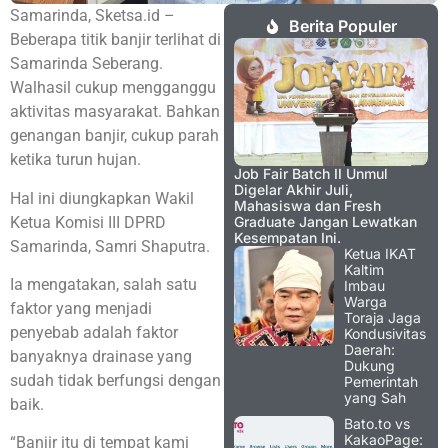
Samarinda, Sketsa.id –
Berita Populer
Beberapa titik banjir terlihat di
Samarinda Seberang.
Walhasil cukup mengganggu
aktivitas masyarakat. Bahkan
genangan banjir, cukup parah
ketika turun hujan.
Job Fair Batch II Unmul
Digelar Akhir Juli,
Hal ini diungkapkan Wakil
Mahasiswa dan Fresh
Ketua Komisi III DPRD
Graduate Jangan Lewatkan
Kesempatan Ini.
Samarinda, Samri Shaputra.
Ketua IKAT
Kaltim
Ia mengatakan, salah satu
Imbau
Warga
faktor yang menjadi
Toraja Jaga
penyebab adalah faktor
Kondusivitas
Daerah:
banyaknya drainase yang
Dukung
sudah tidak berfungsi dengan
Pemerintah
yang Sah
baik.
Bato.to vs
KakaoPage:
“Banjir itu di tempat kami