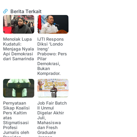
Berita Terkait
Menolak Lupa
IJTI Respons
Kudatuli:
Diksi ‘Londo
Menjaga Nyala
Ireng’
Api Demokrasi
Prabowo: Pers
dari Samarinda
Pilar
Demokrasi,
Bukan
Komprador.
Pernyataan
Job Fair Batch
Sikap Koalisi
II Unmul
Pers Kaltim
Digelar Akhir
atas
Juli,
Stigmatisasi
Mahasiswa
Profesi
dan Fresh
Jurnalis oleh
Graduate