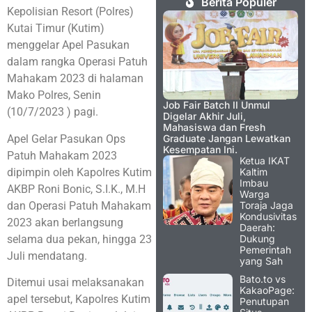
Berita Populer
Kepolisian Resort (Polres)
Kutai Timur (Kutim)
menggelar Apel Pasukan
dalam rangka Operasi Patuh
Mahakam 2023 di halaman
Mako Polres, Senin
Job Fair Batch II Unmul
(10/7/2023 ) pagi.
Digelar Akhir Juli,
Mahasiswa dan Fresh
Apel Gelar Pasukan Ops
Graduate Jangan Lewatkan
Kesempatan Ini.
Patuh Mahakam 2023
Ketua IKAT
dipimpin oleh Kapolres Kutim
Kaltim
Imbau
AKBP Roni Bonic, S.I.K., M.H
Warga
dan Operasi Patuh Mahakam
Toraja Jaga
Kondusivitas
2023 akan berlangsung
Daerah:
selama dua pekan, hingga 23
Dukung
Pemerintah
Juli mendatang.
yang Sah
Bato.to vs
Ditemui usai melaksanakan
KakaoPage:
apel tersebut, Kapolres Kutim
Penutupan