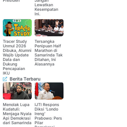
Presiden
Jangan
Lewatkan
Kesempatan
Ini.
Tracer Study
Tersangka
Unmul 2026
Penipuan Half
Dibuka, Alumni
Marathon di
Wajib Update
Samarinda Tak
Data dan
Ditahan, Ini
Dukung
Alasannya
Pencapaian
IKU
Berita Terbaru
Menolak Lupa
IJTI Respons
Kudatuli:
Diksi ‘Londo
Menjaga Nyala
Ireng’
Api Demokrasi
Prabowo: Pers
dari Samarinda
Pilar