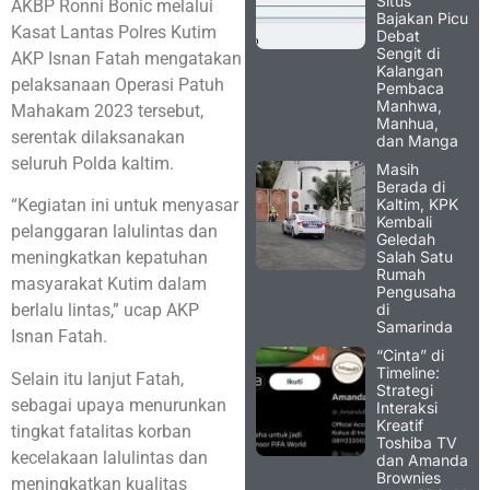
Situs
AKBP Ronni Bonic melalui
Bajakan Picu
Kasat Lantas Polres Kutim
Debat
Sengit di
AKP Isnan Fatah mengatakan
Kalangan
pelaksanaan Operasi Patuh
Pembaca
Manhwa,
Mahakam 2023 tersebut,
Manhua,
serentak dilaksanakan
dan Manga
seluruh Polda kaltim.
Masih
Berada di
Kaltim, KPK
“Kegiatan ini untuk menyasar
Kembali
pelanggaran lalulintas dan
Geledah
Salah Satu
meningkatkan kepatuhan
Rumah
masyarakat Kutim dalam
Pengusaha
di
berlalu lintas,” ucap AKP
Samarinda
Isnan Fatah.
“Cinta” di
Timeline:
Selain itu lanjut Fatah,
Strategi
sebagai upaya menurunkan
Interaksi
Kreatif
tingkat fatalitas korban
Toshiba TV
kecelakaan lalulintas dan
dan Amanda
Brownies
meningkatkan kualitas