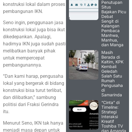
Penutupan
konstruksi lokal dalam proses
Situs
pembangunan IKN.
Bajakan Picu
Debat
Sengit di
Seno ingin, penggunaan jasa
Kalangan
konstruksi lokal juga bisa ikut
Pembaca
Manhwa,
dikedepankan. Apalagi,
Manhua,
hadirnya IKN juga sudah pasti
dan Manga
melibatkan banyak pihak
Masih
Berada di
untuk mempercepat
Kaltim, KPK
pembangunannya.
Kembali
Geledah
Salah Satu
“Dan kami harap, pengusaha
Rumah
lokal yang bergerak di bidang
Pengusaha
di
konstruksi bisa turut terlibat,
Samarinda
dan dilibatkan,” sambung
“Cinta” di
politisi dari Fraksi Gerindra
Timeline:
itu.
Strategi
Interaksi
Kreatif
Menurut Seno, IKN tak hanya
Toshiba TV
menjadi masa depan untuk
dan Amanda