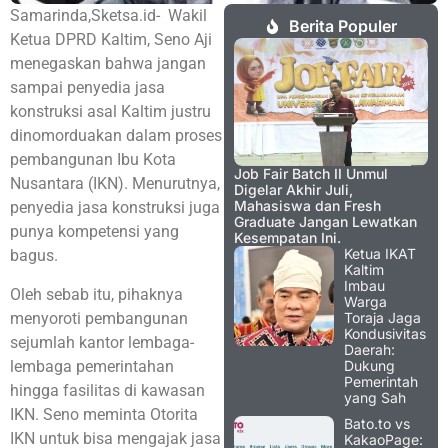
Samarinda,Sketsa.id- Wakil
Berita Populer
Ketua DPRD Kaltim, Seno Aji
menegaskan bahwa jangan
sampai penyedia jasa
konstruksi asal Kaltim justru
dinomorduakan dalam proses
pembangunan Ibu Kota
Job Fair Batch II Unmul
Nusantara (IKN). Menurutnya,
Digelar Akhir Juli,
Mahasiswa dan Fresh
penyedia jasa konstruksi juga
Graduate Jangan Lewatkan
punya kompetensi yang
Kesempatan Ini.
Ketua IKAT
bagus.
Kaltim
Imbau
Oleh sebab itu, pihaknya
Warga
menyoroti pembangunan
Toraja Jaga
Kondusivitas
sejumlah kantor lembaga-
Daerah:
lembaga pemerintahan
Dukung
Pemerintah
hingga fasilitas di kawasan
yang Sah
IKN. Seno meminta Otorita
Bato.to vs
IKN untuk bisa mengajak jasa
KakaoPage: