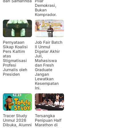
dari Samarinda
Pilar
Demokrasi,
Bukan
Komprador.
Pernyataan
Job Fair Batch
Sikap Koalisi
II Unmul
Pers Kaltim
Digelar Akhir
atas
Juli,
Stigmatisasi
Mahasiswa
Profesi
dan Fresh
Jurnalis oleh
Graduate
Presiden
Jangan
Lewatkan
Kesempatan
Ini.
Tracer Study
Tersangka
Unmul 2026
Penipuan Half
Dibuka, Alumni
Marathon di