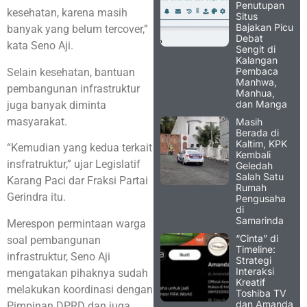
Penutupan
kesehatan, karena masih
Situs
Bajakan Picu
banyak yang belum tercover,”
Debat
kata Seno Aji.
Sengit di
Kalangan
Pembaca
Selain kesehatan, bantuan
Manhwa,
pembangunan infrastruktur
Manhua,
dan Manga
juga banyak diminta
masyarakat.
Masih
Berada di
Kaltim, KPK
“Kemudian yang kedua terkait
Kembali
insfratruktur,” ujar Legislatif
Geledah
Salah Satu
Karang Paci dar Fraksi Partai
Rumah
Gerindra itu.
Pengusaha
di
Samarinda
Merespon permintaan warga
“Cinta” di
soal pembangunan
Timeline:
infrastruktur, Seno Aji
Strategi
Interaksi
mengatakan pihaknya sudah
Kreatif
melakukan koordinasi dengan
Toshiba TV
dan Amanda
Pimpinan DPRD dan juga