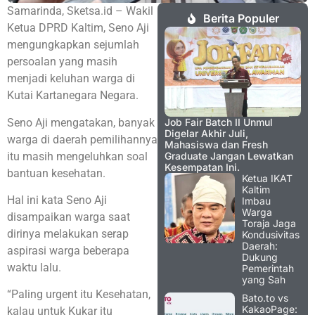
Samarinda, Sketsa.id – Wakil
Berita Populer
Ketua DPRD Kaltim, Seno Aji
mengungkapkan sejumlah
persoalan yang masih
menjadi keluhan warga di
Kutai Kartanegara Negara.
Seno Aji mengatakan, banyak
Job Fair Batch II Unmul
Digelar Akhir Juli,
warga di daerah pemilihannya
Mahasiswa dan Fresh
itu masih mengeluhkan soal
Graduate Jangan Lewatkan
Kesempatan Ini.
bantuan kesehatan.
Ketua IKAT
Kaltim
Hal ini kata Seno Aji
Imbau
Warga
disampaikan warga saat
Toraja Jaga
dirinya melakukan serap
Kondusivitas
Daerah:
aspirasi warga beberapa
Dukung
waktu lalu.
Pemerintah
yang Sah
“Paling urgent itu Kesehatan,
Bato.to vs
KakaoPage:
kalau untuk Kukar itu