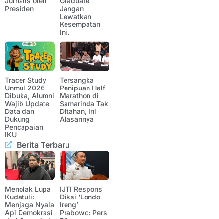
Jurnalis oleh
Graduate
Presiden
Jangan
Lewatkan
Kesempatan
Ini.
Tracer Study
Tersangka
Unmul 2026
Penipuan Half
Dibuka, Alumni
Marathon di
Wajib Update
Samarinda Tak
Data dan
Ditahan, Ini
Dukung
Alasannya
Pencapaian
IKU
Berita Terbaru
Menolak Lupa
IJTI Respons
Kudatuli:
Diksi ‘Londo
Menjaga Nyala
Ireng’
Api Demokrasi
Prabowo: Pers