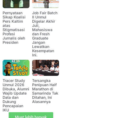
Pernyataan
Job Fair Batch
Sikap Koalisi
II Unmul
Pers Kaltim
Digelar Akhir
atas
Juli,
Stigmatisasi
Mahasiswa
Profesi
dan Fresh
Jurnalis oleh
Graduate
Presiden
Jangan
Lewatkan
Kesempatan
Ini.
Tracer Study
Tersangka
Unmul 2026
Penipuan Half
Dibuka, Alumni
Marathon di
Wajib Update
Samarinda Tak
Data dan
Ditahan, Ini
Dukung
Alasannya
Pencapaian
IKU
Muat lebih banyak