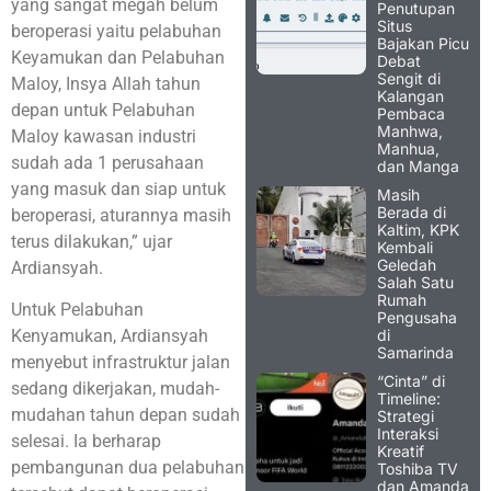
yang sangat megah belum
Penutupan
Situs
beroperasi yaitu pelabuhan
Bajakan Picu
Keyamukan dan Pelabuhan
Debat
Sengit di
Maloy, Insya Allah tahun
Kalangan
depan untuk Pelabuhan
Pembaca
Manhwa,
Maloy kawasan industri
Manhua,
sudah ada 1 perusahaan
dan Manga
yang masuk dan siap untuk
Masih
Berada di
beroperasi, aturannya masih
Kaltim, KPK
terus dilakukan,” ujar
Kembali
Geledah
Ardiansyah.
Salah Satu
Rumah
Untuk Pelabuhan
Pengusaha
di
Kenyamukan, Ardiansyah
Samarinda
menyebut infrastruktur jalan
“Cinta” di
sedang dikerjakan, mudah-
Timeline:
mudahan tahun depan sudah
Strategi
Interaksi
selesai. Ia berharap
Kreatif
pembangunan dua pelabuhan
Toshiba TV
dan Amanda