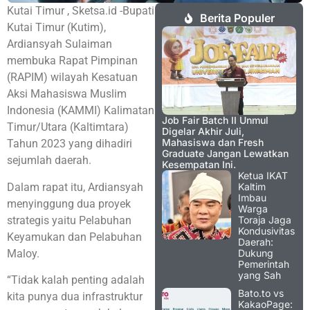
Kutai Timur , Sketsa.id -Bupati
Berita Populer
Kutai Timur (Kutim),
Ardiansyah Sulaiman
membuka Rapat Pimpinan
(RAPIM) wilayah Kesatuan
Aksi Mahasiswa Muslim
Indonesia (KAMMI) Kalimatan
Job Fair Batch II Unmul
Timur/Utara (Kaltimtara)
Digelar Akhir Juli,
Mahasiswa dan Fresh
Tahun 2023 yang dihadiri
Graduate Jangan Lewatkan
sejumlah daerah.
Kesempatan Ini.
Ketua IKAT
Dalam rapat itu, Ardiansyah
Kaltim
Imbau
menyinggung dua proyek
Warga
strategis yaitu Pelabuhan
Toraja Jaga
Kondusivitas
Keyamukan dan Pelabuhan
Daerah:
Maloy.
Dukung
Pemerintah
yang Sah
“Tidak kalah penting adalah
Bato.to vs
kita punya dua infrastruktur
KakaoPage: