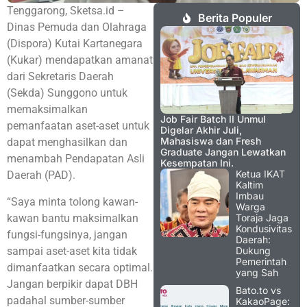
Tenggarong, Sketsa.id –
Berita Populer
Dinas Pemuda dan Olahraga
(Dispora) Kutai Kartanegara
(Kukar) mendapatkan amanat
dari Sekretaris Daerah
(Sekda) Sunggono untuk
memaksimalkan
Job Fair Batch II Unmul
pemanfaatan aset-aset untuk
Digelar Akhir Juli,
Mahasiswa dan Fresh
dapat menghasilkan dan
Graduate Jangan Lewatkan
menambah Pendapatan Asli
Kesempatan Ini.
Ketua IKAT
Daerah (PAD).
Kaltim
Imbau
“Saya minta tolong kawan-
Warga
kawan bantu maksimalkan
Toraja Jaga
Kondusivitas
fungsi-fungsinya, jangan
Daerah:
sampai aset-aset kita tidak
Dukung
Pemerintah
dimanfaatkan secara optimal.
yang Sah
Jangan berpikir dapat DBH
Bato.to vs
padahal sumber-sumber
KakaoPage: