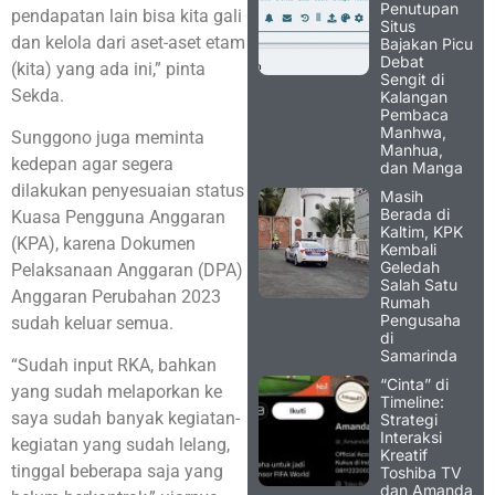
Penutupan
pendapatan lain bisa kita gali
Situs
dan kelola dari aset-aset etam
Bajakan Picu
Debat
(kita) yang ada ini,” pinta
Sengit di
Sekda.
Kalangan
Pembaca
Manhwa,
Sunggono juga meminta
Manhua,
kedepan agar segera
dan Manga
dilakukan penyesuaian status
Masih
Berada di
Kuasa Pengguna Anggaran
Kaltim, KPK
(KPA), karena Dokumen
Kembali
Geledah
Pelaksanaan Anggaran (DPA)
Salah Satu
Anggaran Perubahan 2023
Rumah
Pengusaha
sudah keluar semua.
di
Samarinda
“Sudah input RKA, bahkan
“Cinta” di
yang sudah melaporkan ke
Timeline:
saya sudah banyak kegiatan-
Strategi
Interaksi
kegiatan yang sudah lelang,
Kreatif
tinggal beberapa saja yang
Toshiba TV
dan Amanda