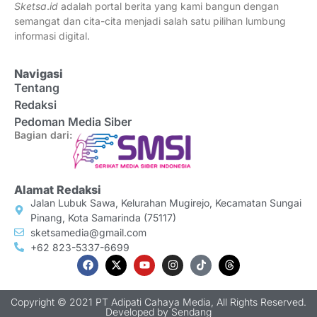
Sketsa
.
id
adalah portal berita yang kami bangun dengan
semangat dan cita-cita menjadi salah satu pilihan lumbung
informasi digital.
Navigasi
Tentang
Redaksi
Pedoman Media Siber
Bagian dari:
Alamat Redaksi
Jalan Lubuk Sawa, Kelurahan Mugirejo, Kecamatan Sungai
Pinang, Kota Samarinda (75117)
sketsamedia@gmail.com
+62 823-5337-6699
Copyright © 2021 PT Adipati Cahaya Media, All Rights Reserved.
Developed by
Sendang