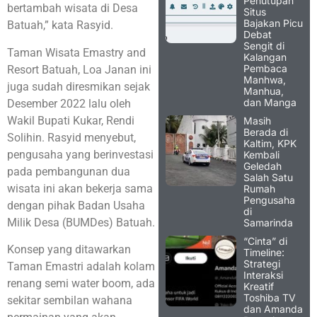
Penutupan
bertambah wisata di Desa
Situs
Bajakan Picu
Batuah,” kata Rasyid.
Debat
Sengit di
Taman Wisata Emastry and
Kalangan
Pembaca
Resort Batuah, Loa Janan ini
Manhwa,
juga sudah diresmikan sejak
Manhua,
dan Manga
Desember 2022 lalu oleh
Wakil Bupati Kukar, Rendi
Masih
Berada di
Solihin. Rasyid menyebut,
Kaltim, KPK
pengusaha yang berinvestasi
Kembali
Geledah
pada pembangunan dua
Salah Satu
wisata ini akan bekerja sama
Rumah
Pengusaha
dengan pihak Badan Usaha
di
Milik Desa (BUMDes) Batuah.
Samarinda
“Cinta” di
Konsep yang ditawarkan
Timeline:
Strategi
Taman Emastri adalah kolam
Interaksi
renang semi water boom, ada
Kreatif
Toshiba TV
sekitar sembilan wahana
dan Amanda