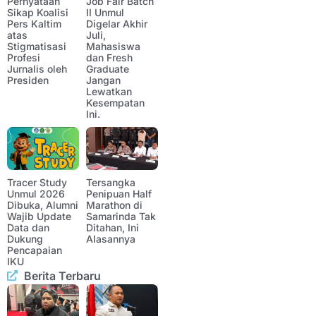
Pernyataan
Job Fair Batch
Sikap Koalisi
II Unmul
Pers Kaltim
Digelar Akhir
atas
Juli,
Stigmatisasi
Mahasiswa
Profesi
dan Fresh
Jurnalis oleh
Graduate
Presiden
Jangan
Lewatkan
Kesempatan
Ini.
Tracer Study
Tersangka
Unmul 2026
Penipuan Half
Dibuka, Alumni
Marathon di
Wajib Update
Samarinda Tak
Data dan
Ditahan, Ini
Dukung
Alasannya
Pencapaian
IKU
Berita Terbaru