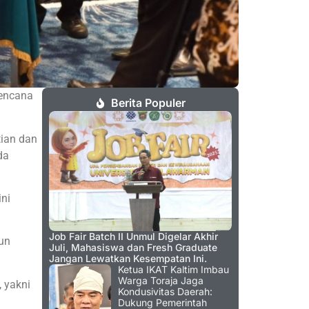
rencana
Berita Populer
ian dan
da
ni
Job Fair Batch II Unmul Digelar Akhir
un
Juli, Mahasiswa dan Fresh Graduate
Jangan Lewatkan Kesempatan Ini.
Ketua IKAT Kaltim Imbau
Warga Toraja Jaga
 yakni
Kondusivitas Daerah:
Dukung Pemerintah