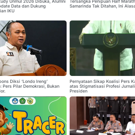
Study Unmul 2026 Dibuka, Alumni
Tersangka Penipuan Half Marath
pdate Data dan Dukung
Samarinda Tak Ditahan, Ini Alas
ian IKU
pons Diksi ‘Londo Ireng’
Pernyataan Sikap Koalisi Pers K
 Pers Pilar Demokrasi, Bukan
atas Stigmatisasi Profesi Jurnal
or.
Presiden