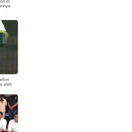
on di
annya
altim
is oleh