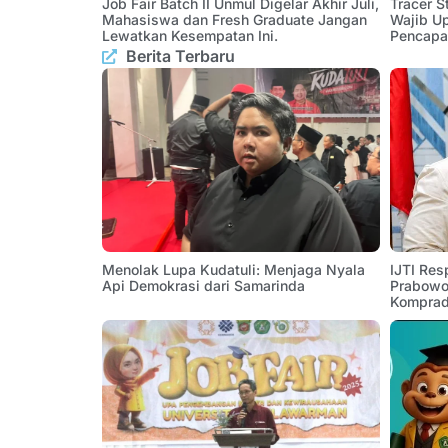
Job Fair Batch II Unmul Digelar Akhir Juli,
Tracer 
Mahasiswa dan Fresh Graduate Jangan
Wajib U
Lewatkan Kesempatan Ini.
Pencapa
Berita Terbaru
Menolak Lupa Kudatuli: Menjaga Nyala
IJTI Res
Api Demokrasi dari Samarinda
Prabowo:
Komprad