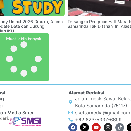
Study Unmul 2026 Dibuka, Alumni
Tersangka Penipuan Half Marath
pdate Data dan Dukung
Samarinda Tak Ditahan, Ini Alas
ian IKU
Muat lebih banyak
asi
Alamat Redaksi
ng
Jalan Lubuk Sawa, Kelur
si
Kota Samarinda (75117)
an Media Siber
sketsamedia@gmail.com
dari:
+62 823-5337-6699