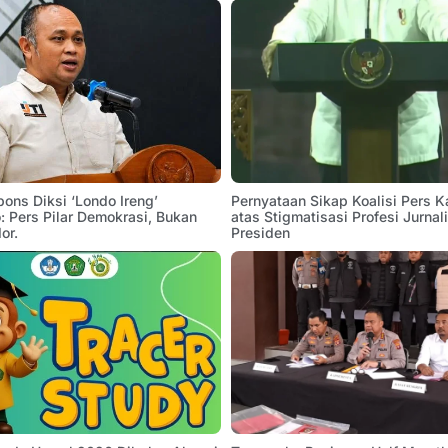
pons Diksi ‘Londo Ireng’
Pernyataan Sikap Koalisi Pers K
 Pers Pilar Demokrasi, Bukan
atas Stigmatisasi Profesi Jurnal
or.
Presiden