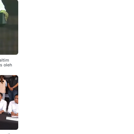
altim
is oleh