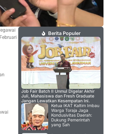
Pegawai
Berita Populer
Februari
an
Job Fair Batch II Unmul Digelar Akhir
Juli, Mahasiswa dan Fresh Graduate
Jangan Lewatkan Kesempatan Ini.
Ketua IKAT Kaltim Imbau
Warga Toraja Jaga
awai
Kondusivitas Daerah:
Dukung Pemerintah
yang Sah