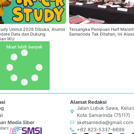
Study Unmul 2026 Dibuka, Alumni
Tersangka Penipuan Half Marath
pdate Data dan Dukung
Samarinda Tak Ditahan, Ini Alas
ian IKU
Muat lebih banyak
asi
Alamat Redaksi
ng
Jalan Lubuk Sawa, Kelur
si
Kota Samarinda (75117)
an Media Siber
sketsamedia@gmail.com
dari:
+62 823-5337-6699