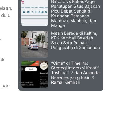
Bato.to vs KakaoPage:
Penutupan Situs Bajakan
elaah,
Picu Debat Sengit di
 dulu
Kalangan Pembaca
Manhwa, Manhua, dan
Manga
Masih Berada di Kaltim,
KPK Kembali Geledah
”
Salah Satu Rumah
Pengusaha di Samarinda
jak
“Cinta” di Timeline:
Strategi Interaksi Kreatif
Toshiba TV dan Amanda
Brownies yang Bikin X
Ramai Kembali
ujuan