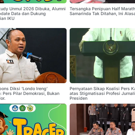
Study Unmul 2026 Dibuka, Alumni
Tersangka Penipuan Half Marath
pdate Data dan Dukung
Samarinda Tak Ditahan, Ini Alas
ian IKU
pons Diksi ‘Londo Ireng’
Pernyataan Sikap Koalisi Pers K
 Pers Pilar Demokrasi, Bukan
atas Stigmatisasi Profesi Jurnal
or.
Presiden