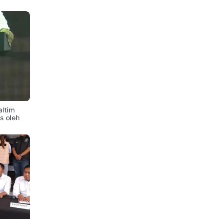
altim
is oleh