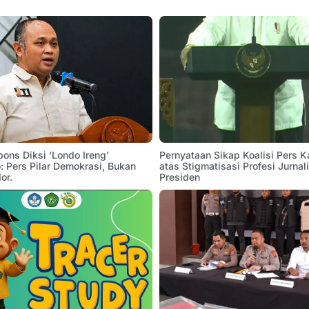
pons Diksi ‘Londo Ireng’
Pernyataan Sikap Koalisi Pers K
 Pers Pilar Demokrasi, Bukan
atas Stigmatisasi Profesi Jurnal
or.
Presiden