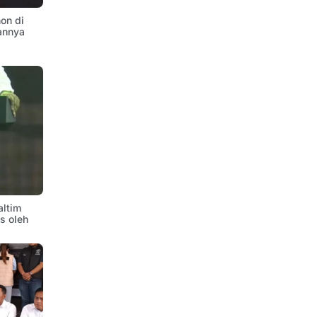
on di
annya
altim
is oleh