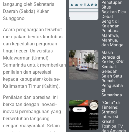
Penutupan
langsung oleh Sekretaris
Situs
Daerah (Sekda) Kukar
Bajakan Picu
Debat
Sunggono.
Sengit di
Kalangan
Acara penghargaan tersebut
Pembaca
Manhwa,
merupakan bentuk kontribusi
Manhua,
dan kepedulian perguruan
dan Manga
tinggi negeri Universitas
Masih
Berada di
Mulawarman (Unmul)
Kaltim, KPK
Samarinda untuk memberikan
Kembali
Geledah
penilaian dan apresiasi
Salah Satu
kepada kabupaten/kota se-
Rumah
Pengusaha
Kalimantan Timur (Kaltim).
di
Samarinda
Penilaian dan apresiasi ini
“Cinta” di
berkaitan dengan inovasi-
Timeline:
inovasi pembangunan yang
Strategi
Interaksi
bersentuhan langsung
Kreatif
dengan masyarakat. Selain
Toshiba TV
dan Amanda