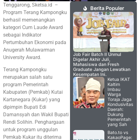
Tenggarong, Sketsa.id –
Berita Populer
Program Terang Kampongku
berhasil memenangkan
kategori Cum Laude Award
sebagai Indikator
Pertumbuhan Ekonomi pada
Anugerah Mulawarman
Job Fair Batch II Unmul
University Award.
Digelar Akhir Juli,
Mahasiswa dan Fresh
Terang Kampongku
Graduate Jangan Lewatkan
Kesempatan Ini.
merupakan salah satu
Ketua IKAT
program Pemerintah
Kaltim
Imbau
Kabupaten (Pemkab) Kutai
Warga
Kartanegara (Kukar) yang
Toraja Jaga
Kondusivitas
dipimpin Bupati Edi
Daerah:
Damansyah dan Wakil Bupati
Dukung
Pemerintah
Rendi Solihin. Penghargaan
yang Sah
untuk program unggulan
Bato.to vs
Pemkab Kukar itu diterima
KakaoPage: