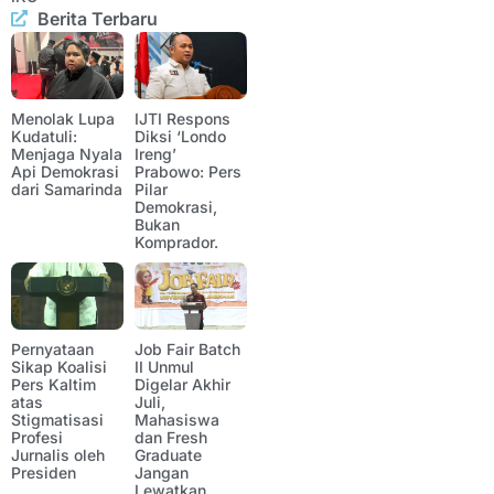
Berita Terbaru
Menolak Lupa
IJTI Respons
Kudatuli:
Diksi ‘Londo
Menjaga Nyala
Ireng’
Api Demokrasi
Prabowo: Pers
dari Samarinda
Pilar
Demokrasi,
Bukan
Komprador.
Pernyataan
Job Fair Batch
Sikap Koalisi
II Unmul
Pers Kaltim
Digelar Akhir
atas
Juli,
Stigmatisasi
Mahasiswa
Profesi
dan Fresh
Jurnalis oleh
Graduate
Presiden
Jangan
Lewatkan