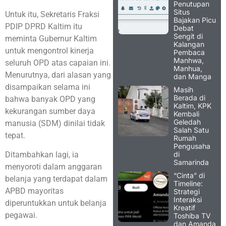
Penutupan
Situs
Untuk itu, Sekretaris Fraksi
Bajakan Picu
PDIP DPRD Kaltim itu
Debat
Sengit di
meminta Gubernur Kaltim
Kalangan
untuk mengontrol kinerja
Pembaca
Manhwa,
seluruh OPD atas capaian ini.
Manhua,
Menurutnya, dari alasan yang
dan Manga
disampaikan selama ini
Masih
Berada di
bahwa banyak OPD yang
Kaltim, KPK
kekurangan sumber daya
Kembali
Geledah
manusia (SDM) dinilai tidak
Salah Satu
tepat.
Rumah
Pengusaha
di
Ditambahkan lagi, ia
Samarinda
menyoroti dalam anggaran
“Cinta” di
belanja yang terdapat dalam
Timeline:
APBD mayoritas
Strategi
Interaksi
diperuntukkan untuk belanja
Kreatif
pegawai.
Toshiba TV
dan Amanda