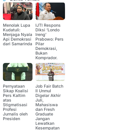
Menolak Lupa
IJTI Respons
Kudatuli:
Diksi ‘Londo
Menjaga Nyala
Ireng’
Api Demokrasi
Prabowo: Pers
dari Samarinda
Pilar
Demokrasi,
Bukan
Komprador.
Pernyataan
Job Fair Batch
Sikap Koalisi
II Unmul
Pers Kaltim
Digelar Akhir
atas
Juli,
Stigmatisasi
Mahasiswa
Profesi
dan Fresh
Jurnalis oleh
Graduate
Presiden
Jangan
Lewatkan
Kesempatan