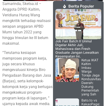
Samarinda, Sketsa.id –
Berita Populer
Anggota DPRD Kaltim,
Veridiana Huraq Wang
mengkritik terhadap realisasi
serapan anggaran APBD
Murni tahun 2022 yang
hingga triwulan ke III belum
Job Fair Batch II Unmul
maksimal.
Digelar Akhir Juli,
Mahasiswa dan Fresh
“Terutama kesiapan
Graduate Jangan Lewatkan
Kesempatan Ini.
memproses program kerja,
Ketua IKAT
juga secara khusus
Kaltim
Imbau
mengevaluasi kinerja Biro
Warga
Pengadaan Barang dan Jasa
Toraja Jaga
Kondusivitas
(Barjas), serta kelompok-
Daerah:
kelompok kerja yang bertugas
Dukung
Pemerintah
mengeksekusi program-
yang Sah
program kerja di lapangan, ”
Bato.to vs
ujarnya kepada awak media.
KakaoPage: