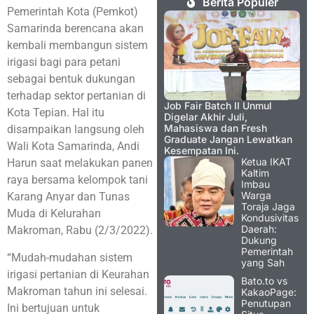
Berita Populer
Pemerintah Kota (Pemkot)
Samarinda berencana akan
kembali membangun sistem
irigasi bagi para petani
sebagai bentuk dukungan
terhadap sektor pertanian di
Job Fair Batch II Unmul
Kota Tepian. Hal itu
Digelar Akhir Juli,
Mahasiswa dan Fresh
disampaikan langsung oleh
Graduate Jangan Lewatkan
Wali Kota Samarinda, Andi
Kesempatan Ini.
Ketua IKAT
Harun saat melakukan panen
Kaltim
raya bersama kelompok tani
Imbau
Warga
Karang Anyar dan Tunas
Toraja Jaga
Muda di Kelurahan
Kondusivitas
Daerah:
Makroman, Rabu (2/3/2022).
Dukung
Pemerintah
“Mudah-mudahan sistem
yang Sah
irigasi pertanian di Keurahan
Bato.to vs
Makroman tahun ini selesai.
KakaoPage:
Penutupan
Ini bertujuan untuk