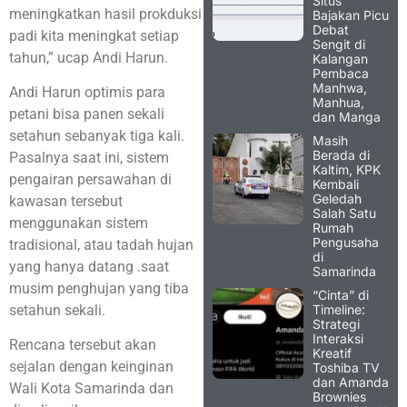
Situs
meningkatkan hasil prokduksi
Bajakan Picu
Debat
padi kita meningkat setiap
Sengit di
tahun,” ucap Andi Harun.
Kalangan
Pembaca
Manhwa,
Andi Harun optimis para
Manhua,
petani bisa panen sekali
dan Manga
setahun sebanyak tiga kali.
Masih
Berada di
Pasalnya saat ini, sistem
Kaltim, KPK
pengairan persawahan di
Kembali
Geledah
kawasan tersebut
Salah Satu
menggunakan sistem
Rumah
Pengusaha
tradisional, atau tadah hujan
di
yang hanya datang .saat
Samarinda
musim penghujan yang tiba
“Cinta” di
Timeline:
setahun sekali.
Strategi
Interaksi
Rencana tersebut akan
Kreatif
sejalan dengan keinginan
Toshiba TV
dan Amanda
Wali Kota Samarinda dan
Brownies