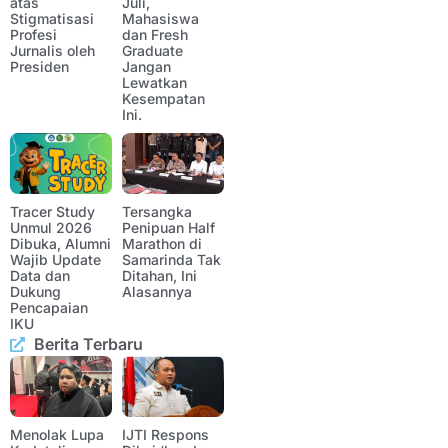
atas
Juli,
Stigmatisasi
Mahasiswa
Profesi
dan Fresh
Jurnalis oleh
Graduate
Presiden
Jangan
Lewatkan
Kesempatan
Ini.
Tracer Study
Tersangka
Unmul 2026
Penipuan Half
Dibuka, Alumni
Marathon di
Wajib Update
Samarinda Tak
Data dan
Ditahan, Ini
Dukung
Alasannya
Pencapaian
IKU
Berita Terbaru
Menolak Lupa
IJTI Respons