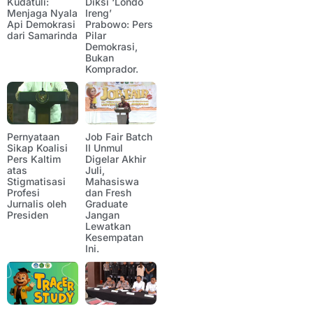
Kudatuli:
Diksi ‘Londo
Menjaga Nyala
Ireng’
Api Demokrasi
Prabowo: Pers
dari Samarinda
Pilar
Demokrasi,
Bukan
Komprador.
Pernyataan
Job Fair Batch
Sikap Koalisi
II Unmul
Pers Kaltim
Digelar Akhir
atas
Juli,
Stigmatisasi
Mahasiswa
Profesi
dan Fresh
Jurnalis oleh
Graduate
Presiden
Jangan
Lewatkan
Kesempatan
Ini.