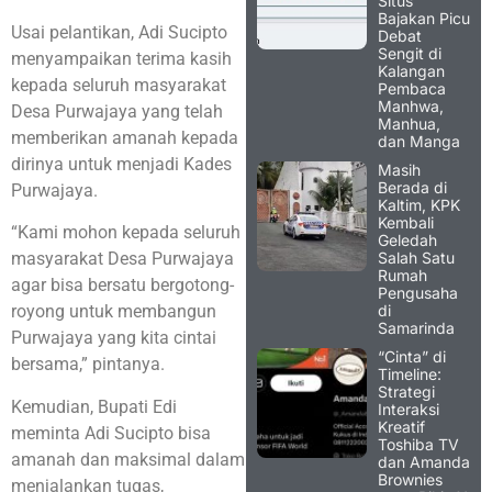
Situs
Bajakan Picu
Usai pelantikan, Adi Sucipto
Debat
Sengit di
menyampaikan terima kasih
Kalangan
kepada seluruh masyarakat
Pembaca
Manhwa,
Desa Purwajaya yang telah
Manhua,
memberikan amanah kepada
dan Manga
dirinya untuk menjadi Kades
Masih
Berada di
Purwajaya.
Kaltim, KPK
Kembali
“Kami mohon kepada seluruh
Geledah
Salah Satu
masyarakat Desa Purwajaya
Rumah
agar bisa bersatu bergotong-
Pengusaha
di
royong untuk membangun
Samarinda
Purwajaya yang kita cintai
“Cinta” di
bersama,” pintanya.
Timeline:
Strategi
Kemudian, Bupati Edi
Interaksi
Kreatif
meminta Adi Sucipto bisa
Toshiba TV
amanah dan maksimal dalam
dan Amanda
Brownies
menjalankan tugas,