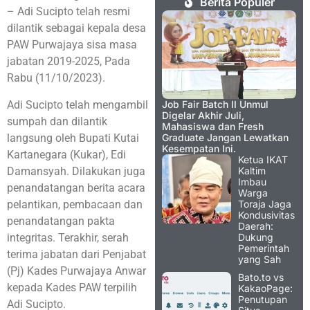
Berita Populer
– Adi Sucipto telah resmi
dilantik sebagai kepala desa
PAW Purwajaya sisa masa
jabatan 2019-2025, Pada
Rabu (11/10/2023).
Adi Sucipto telah mengambil
Job Fair Batch II Unmul
Digelar Akhir Juli,
sumpah dan dilantik
Mahasiswa dan Fresh
langsung oleh Bupati Kutai
Graduate Jangan Lewatkan
Kesempatan Ini.
Kartanegara (Kukar), Edi
Ketua IKAT
Damansyah. Dilakukan juga
Kaltim
Imbau
penandatangan berita acara
Warga
pelantikan, pembacaan dan
Toraja Jaga
Kondusivitas
penandatangan pakta
Daerah:
integritas. Terakhir, serah
Dukung
Pemerintah
terima jabatan dari Penjabat
yang Sah
(Pj) Kades Purwajaya Anwar
Bato.to vs
kepada Kades PAW terpilih
KakaoPage:
Penutupan
Adi Sucipto.