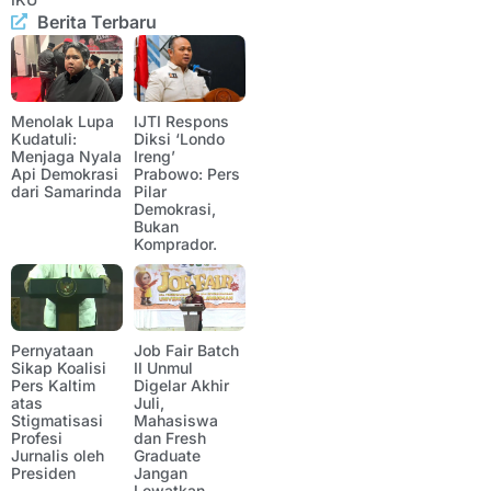
Berita Terbaru
Menolak Lupa
IJTI Respons
Kudatuli:
Diksi ‘Londo
Menjaga Nyala
Ireng’
Api Demokrasi
Prabowo: Pers
dari Samarinda
Pilar
Demokrasi,
Bukan
Komprador.
Pernyataan
Job Fair Batch
Sikap Koalisi
II Unmul
Pers Kaltim
Digelar Akhir
atas
Juli,
Stigmatisasi
Mahasiswa
Profesi
dan Fresh
Jurnalis oleh
Graduate
Presiden
Jangan
Lewatkan