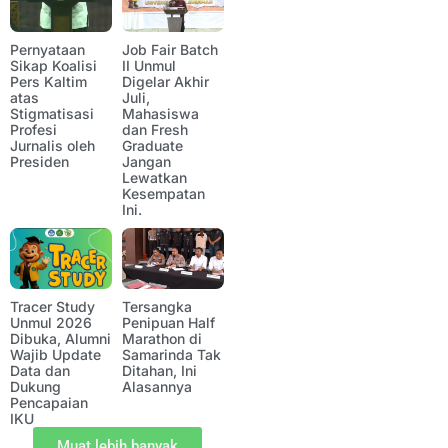
Pernyataan
Job Fair Batch
Sikap Koalisi
II Unmul
Pers Kaltim
Digelar Akhir
atas
Juli,
Stigmatisasi
Mahasiswa
Profesi
dan Fresh
Jurnalis oleh
Graduate
Presiden
Jangan
Lewatkan
Kesempatan
Ini.
Tracer Study
Tersangka
Unmul 2026
Penipuan Half
Dibuka, Alumni
Marathon di
Wajib Update
Samarinda Tak
Data dan
Ditahan, Ini
Dukung
Alasannya
Pencapaian
IKU
Muat lebih banyak