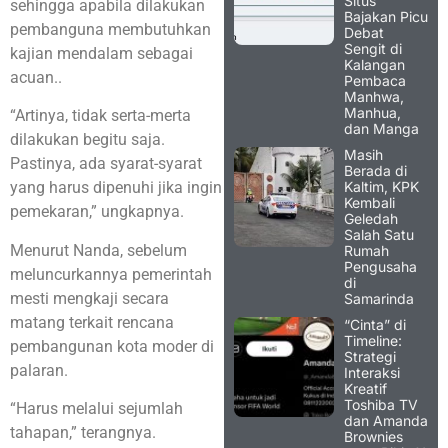
Situs
sehingga apabila dilakukan
Bajakan Picu
pembanguna membutuhkan
Debat
Sengit di
kajian mendalam sebagai
Kalangan
acuan..
Pembaca
Manhwa,
Manhua,
“Artinya, tidak serta-merta
dan Manga
dilakukan begitu saja.
Masih
Pastinya, ada syarat-syarat
Berada di
Kaltim, KPK
yang harus dipenuhi jika ingin
Kembali
pemekaran,” ungkapnya.
Geledah
Salah Satu
Menurut Nanda, sebelum
Rumah
Pengusaha
meluncurkannya pemerintah
di
mesti mengkaji secara
Samarinda
matang terkait rencana
“Cinta” di
Timeline:
pembangunan kota moder di
Strategi
palaran.
Interaksi
Kreatif
Toshiba TV
“Harus melalui sejumlah
dan Amanda
tahapan,” terangnya.
Brownies