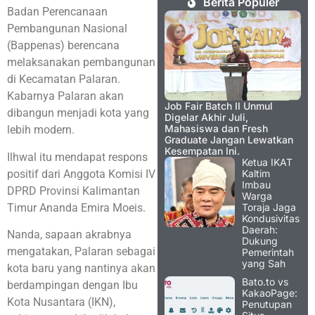
Berita Populer
Badan Perencanaan
Pembangunan Nasional
(Bappenas) berencana
melaksanakan pembangunan
di Kecamatan Palaran.
Kabarnya Palaran akan
Job Fair Batch II Unmul
dibangun menjadi kota yang
Digelar Akhir Juli,
Mahasiswa dan Fresh
lebih modern.
Graduate Jangan Lewatkan
Kesempatan Ini.
Ilhwal itu mendapat respons
Ketua IKAT
positif dari Anggota Komisi IV
Kaltim
Imbau
DPRD Provinsi Kalimantan
Warga
Timur Ananda Emira Moeis.
Toraja Jaga
Kondusivitas
Daerah:
Nanda, sapaan akrabnya
Dukung
mengatakan, Palaran sebagai
Pemerintah
yang Sah
kota baru yang nantinya akan
Bato.to vs
berdampingan dengan Ibu
KakaoPage:
Kota Nusantara (IKN),
Penutupan