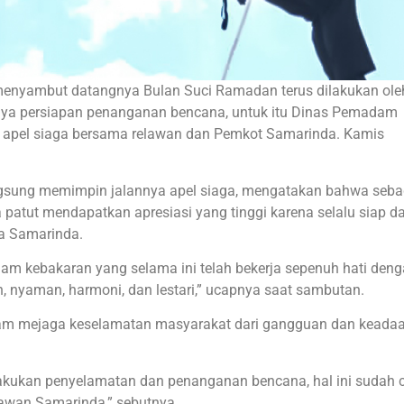
enyambut datangnya Bulan Suci Ramadan terus dilakukan ole
nya persiapan penanganan bencana, untuk itu Dinas Pemadam
 apel siaga bersama relawan dan Pemkot Samarinda. Kamis
ngsung memimpin jalannya apel siaga, mengatakan bahwa seba
patut mendapatkan apresiasi yang tinggi karena selalu siap d
a Samarinda.
am kebakaran yang selama ini telah bekerja sepenuh hati deng
nyaman, harmoni, dan lestari,” ucapnya saat sambutan.
lam mejaga keselamatan masyarakat dari gangguan dan keada
lakukan penyelamatan dan penanganan bencana, hal ini sudah 
lawan Samarinda,” sebutnya.