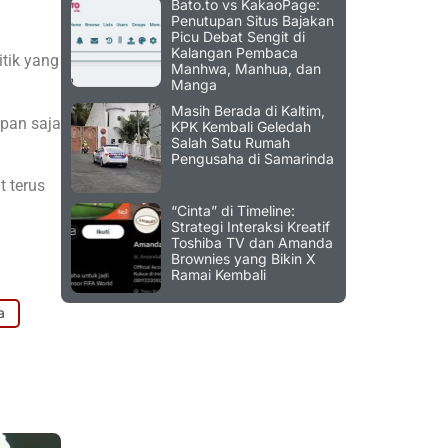
Bato.to vs KakaoPage:
Penutupan Situs Bajakan
Picu Debat Sengit di
Kalangan Pembaca
tik yang
Manhwa, Manhua, dan
Manga
Masih Berada di Kaltim,
apan saja
KPK Kembali Geledah
Salah Satu Rumah
Pengusaha di Samarinda
t terus
“Cinta” di Timeline:
Strategi Interaksi Kreatif
Toshiba TV dan Amanda
Brownies yang Bikin X
Ramai Kembali
a