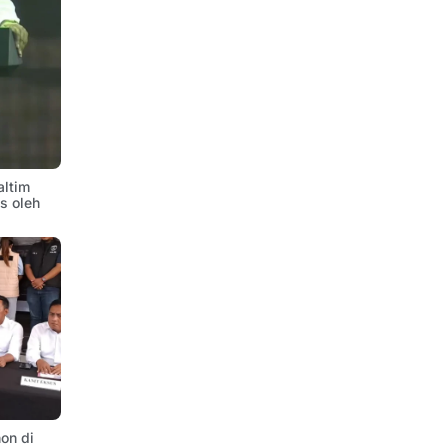
altim
is oleh
on di