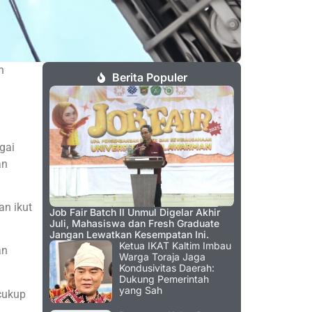
h
Berita Populer
gai
an
an ikut
Job Fair Batch II Unmul Digelar Akhir
Juli, Mahasiswa dan Fresh Graduate
Jangan Lewatkan Kesempatan Ini.
Ketua IKAT Kaltim Imbau
an
Warga Toraja Jaga
Kondusivitas Daerah:
Dukung Pemerintah
yang Sah
cukup