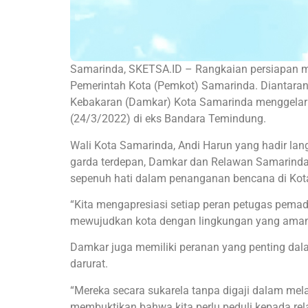
Samarinda, SKETSA.ID – Rangkaian persiapan m
Pemerintah Kota (Pemkot) Samarinda. Diantara
Kebakaran (Damkar) Kota Samarinda menggelar
(24/3/2022) di eks Bandara Temindung.
Wali Kota Samarinda, Andi Harun yang hadir la
garda terdepan, Damkar dan Relawan Samarinda 
sepenuh hati dalam penanganan bencana di Kot
“Kita mengapresiasi setiap peran petugas pemad
mewujudkan kota dengan lingkungan yang aman, 
Damkar juga memiliki peranan yang penting da
darurat.
“Mereka secara sukarela tanpa digaji dalam me
membuktikan bahwa kita perlu peduli kepada re