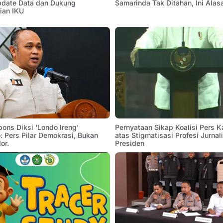
pdate Data dan Dukung
Samarinda Tak Ditahan, Ini Alas
ian IKU
pons Diksi ‘Londo Ireng’
Pernyataan Sikap Koalisi Pers K
 Pers Pilar Demokrasi, Bukan
atas Stigmatisasi Profesi Jurnal
or.
Presiden