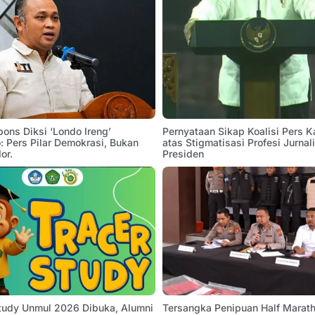
pons Diksi ‘Londo Ireng’
Pernyataan Sikap Koalisi Pers K
 Pers Pilar Demokrasi, Bukan
atas Stigmatisasi Profesi Jurnal
or.
Presiden
Study Unmul 2026 Dibuka, Alumni
Tersangka Penipuan Half Marath