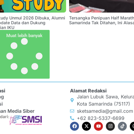
Study Unmul 2026 Dibuka, Alumni
Tersangka Penipuan Half Marath
pdate Data dan Dukung
Samarinda Tak Ditahan, Ini Alas
ian IKU
Muat lebih banyak
asi
Alamat Redaksi
ng
Jalan Lubuk Sawa, Kelur
si
Kota Samarinda (75117)
an Media Siber
sketsamedia@gmail.com
dari:
+62 823-5337-6699