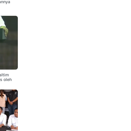
annya
altim
is oleh