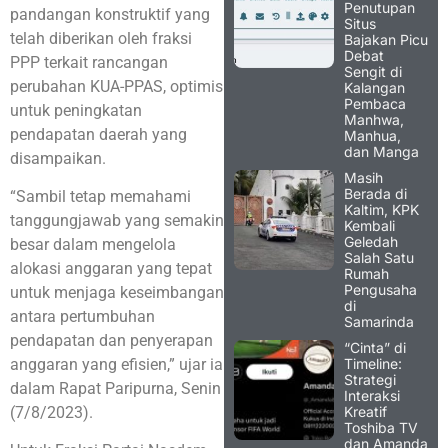
Penutupan
pandangan konstruktif yang
Situs
telah diberikan oleh fraksi
Bajakan Picu
Debat
PPP terkait rancangan
Sengit di
perubahan KUA-PPAS, optimis
Kalangan
Pembaca
untuk peningkatan
Manhwa,
pendapatan daerah yang
Manhua,
dan Manga
disampaikan.
Masih
Berada di
“Sambil tetap memahami
Kaltim, KPK
tanggungjawab yang semakin
Kembali
Geledah
besar dalam mengelola
Salah Satu
alokasi anggaran yang tepat
Rumah
Pengusaha
untuk menjaga keseimbangan
di
antara pertumbuhan
Samarinda
pendapatan dan penyerapan
“Cinta” di
Timeline:
anggaran yang efisien,” ujar ia
Strategi
dalam Rapat Paripurna, Senin
Interaksi
Kreatif
(7/8/2023).
Toshiba TV
dan Amanda