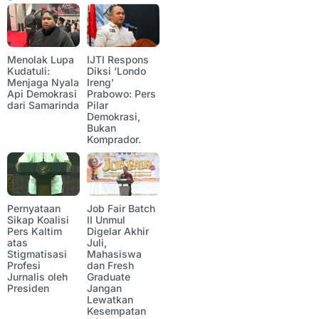
Menolak Lupa
IJTI Respons
Kudatuli:
Diksi ‘Londo
Menjaga Nyala
Ireng’
Api Demokrasi
Prabowo: Pers
dari Samarinda
Pilar
Demokrasi,
Bukan
Komprador.
Pernyataan
Job Fair Batch
Sikap Koalisi
II Unmul
Pers Kaltim
Digelar Akhir
atas
Juli,
Stigmatisasi
Mahasiswa
Profesi
dan Fresh
Jurnalis oleh
Graduate
Presiden
Jangan
Lewatkan
Kesempatan