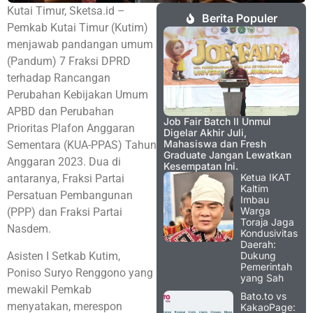
Kutai Timur, Sketsa.id –
Berita Populer
Pemkab Kutai Timur (Kutim)
menjawab pandangan umum
(Pandum) 7 Fraksi DPRD
terhadap Rancangan
Perubahan Kebijakan Umum
APBD dan Perubahan
Job Fair Batch II Unmul
Prioritas Plafon Anggaran
Digelar Akhir Juli,
Mahasiswa dan Fresh
Sementara (KUA-PPAS) Tahun
Graduate Jangan Lewatkan
Anggaran 2023. Dua di
Kesempatan Ini.
Ketua IKAT
antaranya, Fraksi Partai
Kaltim
Persatuan Pembangunan
Imbau
Warga
(PPP) dan Fraksi Partai
Toraja Jaga
Nasdem.
Kondusivitas
Daerah:
Asisten I Setkab Kutim,
Dukung
Pemerintah
Poniso Suryo Renggono yang
yang Sah
mewakil Pemkab
Bato.to vs
menyatakan, merespon
KakaoPage: