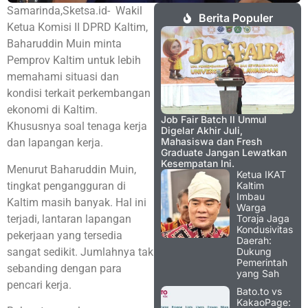
Samarinda,Sketsa.id- Wakil
Berita Populer
Ketua Komisi II DPRD Kaltim,
Baharuddin Muin minta
Pemprov Kaltim untuk lebih
memahami situasi dan
kondisi terkait perkembangan
ekonomi di Kaltim.
Job Fair Batch II Unmul
Khususnya soal tenaga kerja
Digelar Akhir Juli,
Mahasiswa dan Fresh
dan lapangan kerja.
Graduate Jangan Lewatkan
Kesempatan Ini.
Menurut Baharuddin Muin,
Ketua IKAT
tingkat pengangguran di
Kaltim
Imbau
Kaltim masih banyak. Hal ini
Warga
terjadi, lantaran lapangan
Toraja Jaga
Kondusivitas
pekerjaan yang tersedia
Daerah:
sangat sedikit. Jumlahnya tak
Dukung
Pemerintah
sebanding dengan para
yang Sah
pencari kerja.
Bato.to vs
KakaoPage: