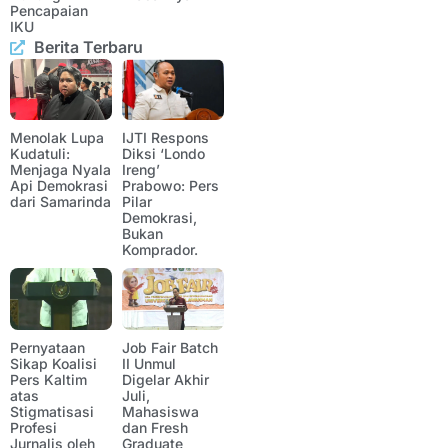
Pencapaian
IKU
Berita Terbaru
Menolak Lupa
IJTI Respons
Kudatuli:
Diksi ‘Londo
Menjaga Nyala
Ireng’
Api Demokrasi
Prabowo: Pers
dari Samarinda
Pilar
Demokrasi,
Bukan
Komprador.
Pernyataan
Job Fair Batch
Sikap Koalisi
II Unmul
Pers Kaltim
Digelar Akhir
atas
Juli,
Stigmatisasi
Mahasiswa
Profesi
dan Fresh
Jurnalis oleh
Graduate