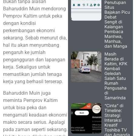
Bukan tanpa alasan
Penutupan
Situs
Baharuddin Muin mendorong
Bajakan Picu
Pemprov Kaltim untuk peka
Debat
Sengit di
dengan kondisi
Kalangan
perkembangan ekonomi
Pembaca
Manhwa,
sekarang. Sebab menurut dia,
Manhua,
hal itu akan menyumbang
dan Manga
pengaruh ke jumlah
Masih
Berada di
pengangguran dan lapangan
Kaltim, KPK
kerja. Sekaligus untuk
Kembali
Geledah
memastikan jumlah tenaga
Salah Satu
kerja yang berhasil terserap.
Rumah
Pengusaha
di
Baharuddin Muin juga
Samarinda
meminta Pemprov Kaltim
“Cinta” di
untuk bisa peka dan
Timeline:
mengamati keadaan ekonomi
Strategi
Interaksi
makro secara serius. Apalagi
Kreatif
pada zaman seperti sekarang.
Toshiba TV
dan Amanda