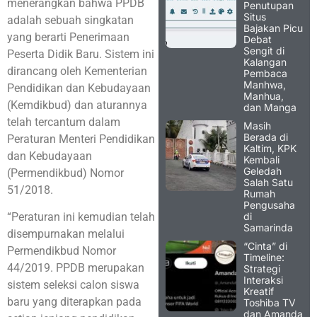
menerangkan bahwa PPDB
Penutupan
Situs
adalah sebuah singkatan
Bajakan Picu
yang berarti Penerimaan
Debat
Sengit di
Peserta Didik Baru. Sistem ini
Kalangan
dirancang oleh Kementerian
Pembaca
Manhwa,
Pendidikan dan Kebudayaan
Manhua,
(Kemdikbud) dan aturannya
dan Manga
telah tercantum dalam
Masih
Berada di
Peraturan Menteri Pendidikan
Kaltim, KPK
dan Kebudayaan
Kembali
Geledah
(Permendikbud) Nomor
Salah Satu
51/2018.
Rumah
Pengusaha
di
“Peraturan ini kemudian telah
Samarinda
disempurnakan melalui
“Cinta” di
Permendikbud Nomor
Timeline:
44/2019. PPDB merupakan
Strategi
Interaksi
sistem seleksi calon siswa
Kreatif
baru yang diterapkan pada
Toshiba TV
dan Amanda