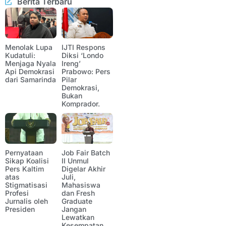
Berita Terbaru
Menolak Lupa
IJTI Respons
Kudatuli:
Diksi ‘Londo
Menjaga Nyala
Ireng’
Api Demokrasi
Prabowo: Pers
dari Samarinda
Pilar
Demokrasi,
Bukan
Komprador.
Pernyataan
Job Fair Batch
Sikap Koalisi
II Unmul
Pers Kaltim
Digelar Akhir
atas
Juli,
Stigmatisasi
Mahasiswa
Profesi
dan Fresh
Jurnalis oleh
Graduate
Presiden
Jangan
Lewatkan
Kesempatan