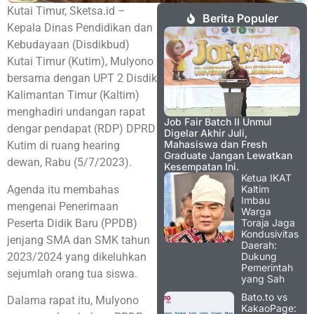
Kutai Timur, Sketsa.id –
Berita Populer
Kepala Dinas Pendidikan dan
Kebudayaan (Disdikbud)
Kutai Timur (Kutim), Mulyono
bersama dengan UPT 2 Disdik
Kalimantan Timur (Kaltim)
menghadiri undangan rapat
Job Fair Batch II Unmul
dengar pendapat (RDP) DPRD
Digelar Akhir Juli,
Mahasiswa dan Fresh
Kutim di ruang hearing
Graduate Jangan Lewatkan
dewan, Rabu (5/7/2023).
Kesempatan Ini.
Ketua IKAT
Agenda itu membahas
Kaltim
Imbau
mengenai Penerimaan
Warga
Peserta Didik Baru (PPDB)
Toraja Jaga
Kondusivitas
jenjang SMA dan SMK tahun
Daerah:
2023/2024 yang dikeluhkan
Dukung
Pemerintah
sejumlah orang tua siswa.
yang Sah
Bato.to vs
Dalama rapat itu, Mulyono
KakaoPage: