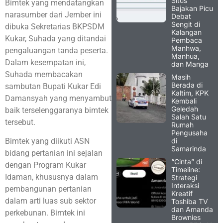
Situs
Bimtek yang mendatangkan
Bajakan Picu
narasumber dari Jember ini
Debat
Sengit di
dibuka Sekretarias BKPSDM
Kalangan
Kukar, Suhada yang ditandai
Pembaca
Manhwa,
pengaluangan tanda peserta.
Manhua,
Dalam kesempatan ini,
dan Manga
Suhada membacakan
Masih
Berada di
sambutan Bupati Kukar Edi
Kaltim, KPK
Damansyah yang menyambut
Kembali
Geledah
baik terselenggaranya bimtek
Salah Satu
tersebut.
Rumah
Pengusaha
di
Bimtek yang diikuti ASN
Samarinda
bidang pertanian ini sejalan
“Cinta” di
dengan Program Kukar
Timeline:
Idaman, khususnya dalam
Strategi
Interaksi
pembangunan pertanian
Kreatif
dalam arti luas sub sektor
Toshiba TV
dan Amanda
perkebunan. Bimtek ini
Brownies