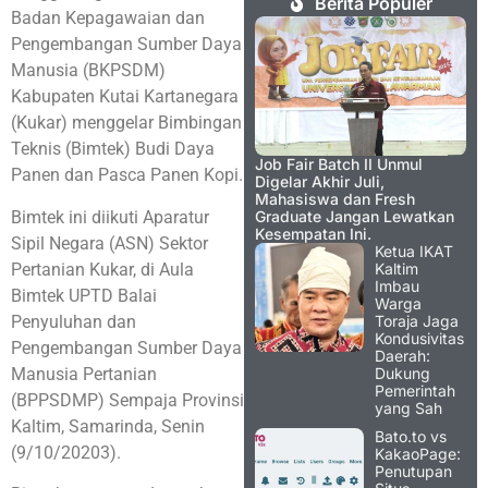
Berita Populer
Badan Kepagawaian dan
Pengembangan Sumber Daya
Manusia (BKPSDM)
Kabupaten Kutai Kartanegara
(Kukar) menggelar Bimbingan
Teknis (Bimtek) Budi Daya
Job Fair Batch II Unmul
Panen dan Pasca Panen Kopi.
Digelar Akhir Juli,
Mahasiswa dan Fresh
Bimtek ini diikuti Aparatur
Graduate Jangan Lewatkan
Kesempatan Ini.
Sipil Negara (ASN) Sektor
Ketua IKAT
Pertanian Kukar, di Aula
Kaltim
Imbau
Bimtek UPTD Balai
Warga
Penyuluhan dan
Toraja Jaga
Kondusivitas
Pengembangan Sumber Daya
Daerah:
Manusia Pertanian
Dukung
Pemerintah
(BPPSDMP) Sempaja Provinsi
yang Sah
Kaltim, Samarinda, Senin
Bato.to vs
(9/10/20203).
KakaoPage:
Penutupan