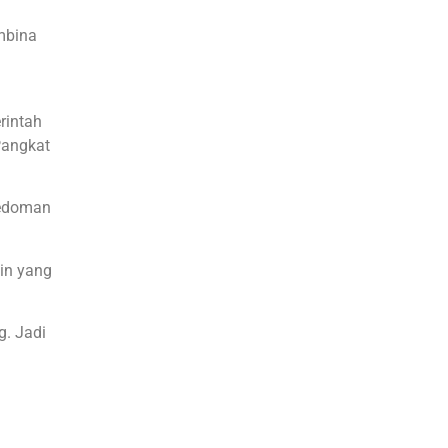
embina
rintah
Pangkat
Pedoman
in yang
g. Jadi