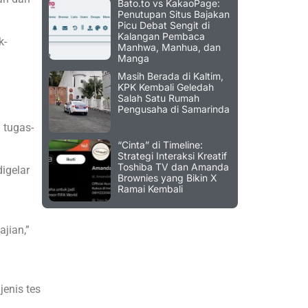
Bato.to vs KakaoPage:
Penutupan Situs Bajakan
Picu Debat Sengit di
Kalangan Pembaca
k-
Manhwa, Manhua, dan
Manga
Masih Berada di Kaltim,
KPK Kembali Geledah
Salah Satu Rumah
Pengusaha di Samarinda
 tugas-
“Cinta” di Timeline:
Strategi Interaksi Kreatif
Toshiba TV dan Amanda
igelar
Brownies yang Bikin X
Ramai Kembali
jian,”
jenis tes