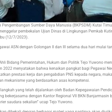
dan Pengembangan Sumber Daya Manusia (BKPSDM) Kutai Timu
 menggelar pembekalan Ujian Dinas di Lingkungan Pemkab Kut
abu (12/7/2023).
pegawai ASN dengan Golongan II dan IlI selama dua hari mulai ta
 Ahli Bidang Pemerintahan, Hukum dan Politik Tejo Yuwono men
n 2022 menyatakan bahwa kenaikan pangkat bagi Pegawai Nege
atkan prestasi kerja dan pengabdian PNS kepada negara, mak
gan mekanisme yang berdasarkan asas kompetensi.
 langkah yang telah dijalankan oleh Badan Kepegawaian Pendi
ang bekerjasama dengan Kantor Regional VII BKN Banjarmasin b
er saudara sekalian” ucap Tejo Yuwono.
an dibekali dengan berbagai materi yang nantinya akan diujik