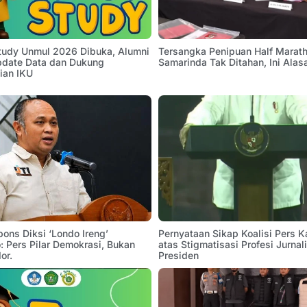
Study Unmul 2026 Dibuka, Alumni
Tersangka Penipuan Half Marath
pdate Data dan Dukung
Samarinda Tak Ditahan, Ini Alas
ian IKU
pons Diksi ‘Londo Ireng’
Pernyataan Sikap Koalisi Pers K
 Pers Pilar Demokrasi, Bukan
atas Stigmatisasi Profesi Jurnal
or.
Presiden