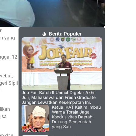
r
Berita Populer
im yang
nggal 12
yebut,
ri Sipil
a
Job Fair Batch II Unmul Digelar Akhir
Juli, Mahasiswa dan Fresh Graduate
Jangan Lewatkan Kesempatan Ini.
Ketua IKAT Kaltim Imbau
dikan
Warga Toraja Jaga
isa
Kondusivitas Daerah:
Dukung Pemerintah
yang Sah
an dan