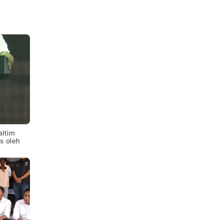
altim
is oleh