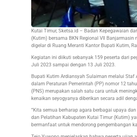
Kutai Timur, Sketsa.id – Badan Kepegawaian 
(Kutim) bersama BKN Regional VIl Banjarmasin
digelar di Ruang Meranti Kantor Bupati Kutim, R
Kegiatan ini diikuti sebanyak 159 peserta dari 
Juli 2023 sampai dengan 13 Juli 2023.
Bupati Kutim Ardiansyah Sulaiman melalui Staf
dalam Peraturan Pemerintah (PP) nomor 12 tahu
(PNS) merupakan salah satu cara untuk meningk
kenaikan seyogyanya diberikan secara adil den
“Kita semua berharap agara berbagai upaya dan
dan Pelatihan Kabupaten Kutai Timur (Kutim) y
bermanfaat untuk mendorong pengembangan kari
Tejo Yuwono menjelaskan bahwa peserta ujian ak