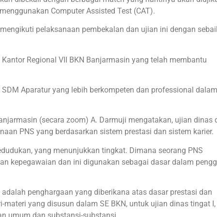
 menggunakan Computer Assisted Test (CAT).
r mengikuti pelaksanaan pembekalan dan ujian ini dengan sebai
 Kantor Regional VII BKN Banjarmasin yang telah membantu
d SDM Aparatur yang lebih berkompeten dan professional dalam
anjarmasin (secara zoom) A. Darmuji mengatakan, ujian dinas d
an PNS yang berdasarkan sistem prestasi dan sistem karier.
kedudukan, yang menunjukkan tingkat. Dimana seorang PNS
an kepegawaian dan ini digunakan sebagai dasar dalam pengga
dalah penghargaan yang diberikana atas dasar prestasi dan
ateri yang disusun dalam SE BKN, untuk ujian dinas tingat I, 
san umum dan substansi-substansi.