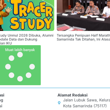
Study Unmul 2026 Dibuka, Alumni
Tersangka Penipuan Half Marath
pdate Data dan Dukung
Samarinda Tak Ditahan, Ini Alas
ian IKU
Muat lebih banyak
asi
Alamat Redaksi
ng
Jalan Lubuk Sawa, Kelur
si
Kota Samarinda (75117)