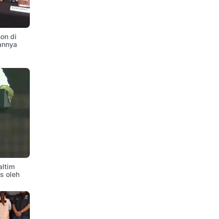
on di
annya
altim
is oleh