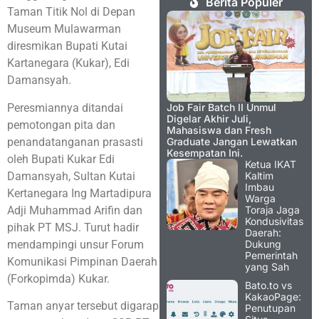
Berita Populer
Taman Titik Nol di Depan
Museum Mulawarman
diresmikan Bupati Kutai
Kartanegara (Kukar), Edi
Damansyah.
Peresmiannya ditandai
Job Fair Batch II Unmul
Digelar Akhir Juli,
pemotongan pita dan
Mahasiswa dan Fresh
penandatanganan prasasti
Graduate Jangan Lewatkan
Kesempatan Ini.
oleh Bupati Kukar Edi
Ketua IKAT
Damansyah, Sultan Kutai
Kaltim
Imbau
Kertanegara Ing Martadipura
Warga
Adji Muhammad Arifin dan
Toraja Jaga
Kondusivitas
pihak PT MSJ. Turut hadir
Daerah:
mendampingi unsur Forum
Dukung
Pemerintah
Komunikasi Pimpinan Daerah
yang Sah
(Forkopimda) Kukar.
Bato.to vs
KakaoPage:
Taman anyar tersebut digarap
Penutupan