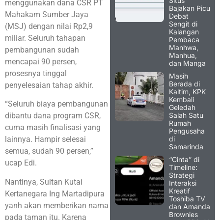
Situs
menggunakan dana CSR PT
Bajakan Picu
Mahakam Sumber Jaya
Debat
Sengit di
(MSJ) dengan nilai Rp2,9
Kalangan
miliar. Seluruh tahapan
Pembaca
Manhwa,
pembangunan sudah
Manhua,
mencapai 90 persen,
dan Manga
prosesnya tinggal
Masih
Berada di
penyelesaian tahap akhir.
Kaltim, KPK
Kembali
“Seluruh biaya pembangunan
Geledah
Salah Satu
dibantu dana program CSR,
Rumah
cuma masih finalisasi yang
Pengusaha
di
lainnya. Hampir selesai
Samarinda
semua, sudah 90 persen,”
“Cinta” di
ucap Edi.
Timeline:
Strategi
Nantinya, Sultan Kutai
Interaksi
Kreatif
Kertanegara Ing Martadipura
Toshiba TV
yanh akan memberikan nama
dan Amanda
Brownies
pada taman itu. Karena