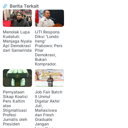
Berita Terkait
Menolak Lupa
IJTI Respons
Kudatuli:
Diksi ‘Londo
Menjaga Nyala
Ireng’
Api Demokrasi
Prabowo: Pers
dari Samarinda
Pilar
Demokrasi,
Bukan
Komprador.
Pernyataan
Job Fair Batch
Sikap Koalisi
II Unmul
Pers Kaltim
Digelar Akhir
atas
Juli,
Stigmatisasi
Mahasiswa
Profesi
dan Fresh
Jurnalis oleh
Graduate
Presiden
Jangan