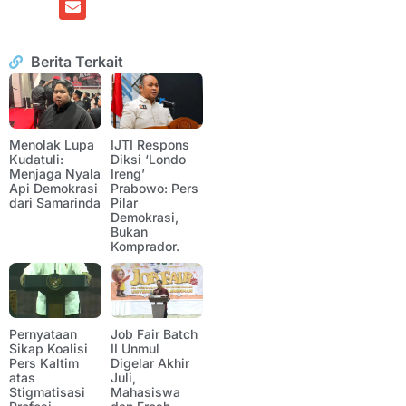
Berita Terkait
Menolak Lupa
IJTI Respons
Kudatuli:
Diksi ‘Londo
Menjaga Nyala
Ireng’
Api Demokrasi
Prabowo: Pers
dari Samarinda
Pilar
Demokrasi,
Bukan
Komprador.
Pernyataan
Job Fair Batch
Sikap Koalisi
II Unmul
Pers Kaltim
Digelar Akhir
atas
Juli,
Stigmatisasi
Mahasiswa