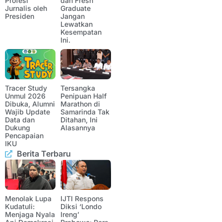
Profesi
dan Fresh
Jurnalis oleh
Graduate
Presiden
Jangan
Lewatkan
Kesempatan
Ini.
Tracer Study
Tersangka
Unmul 2026
Penipuan Half
Dibuka, Alumni
Marathon di
Wajib Update
Samarinda Tak
Data dan
Ditahan, Ini
Dukung
Alasannya
Pencapaian
IKU
Berita Terbaru
Menolak Lupa
IJTI Respons
Kudatuli:
Diksi ‘Londo
Menjaga Nyala
Ireng’