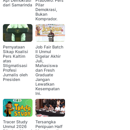
Api Demokrasi
Prabowo: Pers
dari Samarinda
Pilar
Demokrasi,
Bukan
Komprador.
Pernyataan
Job Fair Batch
Sikap Koalisi
II Unmul
Pers Kaltim
Digelar Akhir
atas
Juli,
Stigmatisasi
Mahasiswa
Profesi
dan Fresh
Jurnalis oleh
Graduate
Presiden
Jangan
Lewatkan
Kesempatan
Ini.
Tracer Study
Tersangka
Unmul 2026
Penipuan Half