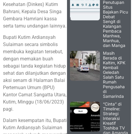
Penutupan
Kesehatan (Dinkes) Kutim
Situs
Bahrani, Kepala Desa Singa
Bajakan Picu
Debat
Gembara Hamriani kassa
Sengit di
serta tamu undangan lainnya.
Kalangan
Pembaca
Manhwa,
Bupati Kutim Ardiansyah
Manhua,
Sulaiman secara simbolis
dan Manga
membuka kegiatan tersebut,
Masih
Berada di
dengan memakan buah
Kaltim, KPK
sebagai tanda kegiatan hidup
Kembali
Geledah
sehat dan dilanjutkan dengan
Salah Satu
aksi senam di Halaman Balai
Rumah
Pengusaha
Pertemuan Umum (BPU)
di
Kantor Camat Sangatta Utara,
Samarinda
Kutim, Minggu (18/06/2023)
“Cinta” di
Timeline:
pagi.
Strategi
Interaksi
Dalam kesempatan itu, Bupati
Kreatif
Kutim Ardiansyah Sulaiman
Toshiba TV
dan Amanda