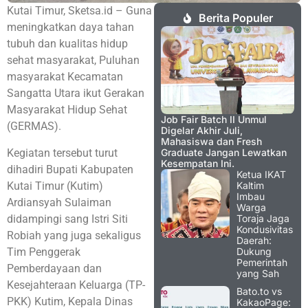
Kutai Timur, Sketsa.id – Guna
Berita Populer
meningkatkan daya tahan
tubuh dan kualitas hidup
sehat masyarakat, Puluhan
masyarakat Kecamatan
Sangatta Utara ikut Gerakan
Masyarakat Hidup Sehat
Job Fair Batch II Unmul
(GERMAS).
Digelar Akhir Juli,
Mahasiswa dan Fresh
Kegiatan tersebut turut
Graduate Jangan Lewatkan
Kesempatan Ini.
dihadiri Bupati Kabupaten
Ketua IKAT
Kutai Timur (Kutim)
Kaltim
Imbau
Ardiansyah Sulaiman
Warga
didampingi sang Istri Siti
Toraja Jaga
Kondusivitas
Robiah yang juga sekaligus
Daerah:
Tim Penggerak
Dukung
Pemerintah
Pemberdayaan dan
yang Sah
Kesejahteraan Keluarga (TP-
Bato.to vs
PKK) Kutim, Kepala Dinas
KakaoPage: