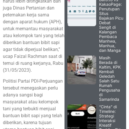
harus lebih ditingkatkan dan
KakaoPage:
juga Dinas Pertanian dan
Penutupan
Situs
peternakan kerja sama
Bajakan Picu
dengan aparat hukum (APH),
Debat
Sengit di
untuk memantau masyarakat
Kalangan
atau kelompok tani yang telah
Pembaca
Manhwa,
diberikan bantuan bibit sapi
Manhua,
agar tidak diperjual belikan,”
dan Manga
ucap Faizal Rachman saat di
Masih
Berada di
temui di ruang kerjanya, Rabu
Kaltim, KPK
(31/05/2023).
Kembali
Geledah
Salah Satu
Politisi Partai PDI-Perjuangan
Rumah
tersebut menegaskan perlu
Pengusaha
di
adanya sangsi bagi
Samarinda
masyarakat atau kelompok
“Cinta” di
tani yang terbukti menjual
Timeline:
bantuan bibit sapi yang telah
Strategi
Interaksi
diberikan, karena tujuan
Kreatif