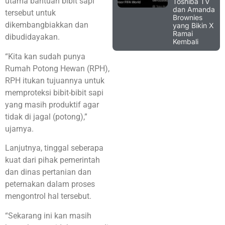
utama bantuan bibit sapi
Toshiba TV
dan Amanda
tersebut untuk
Brownies
dikembangbiakkan dan
yang Bikin X
Ramai
dibudidayakan.
Kembali
“Kita kan sudah punya
Rumah Potong Hewan (RPH),
RPH itukan tujuannya untuk
memproteksi bibit-bibit sapi
yang masih produktif agar
tidak di jagal (potong),”
ujarnya.
Lanjutnya, tinggal seberapa
kuat dari pihak pemerintah
dan dinas pertanian dan
peternakan dalam proses
mengontrol hal tersebut.
“Sekarang ini kan masih