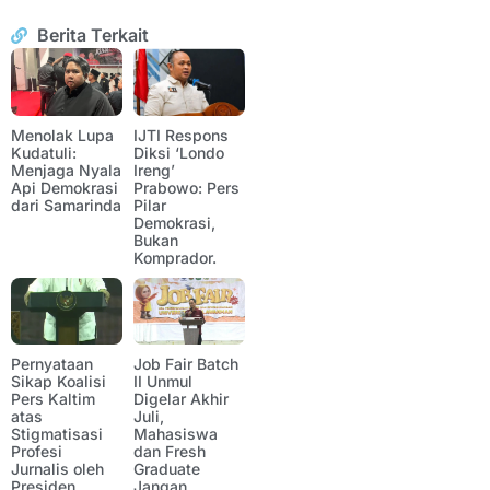
Berita Terkait
Menolak Lupa
IJTI Respons
Kudatuli:
Diksi ‘Londo
Menjaga Nyala
Ireng’
Api Demokrasi
Prabowo: Pers
dari Samarinda
Pilar
Demokrasi,
Bukan
Komprador.
Pernyataan
Job Fair Batch
Sikap Koalisi
II Unmul
Pers Kaltim
Digelar Akhir
atas
Juli,
Stigmatisasi
Mahasiswa
Profesi
dan Fresh
Jurnalis oleh
Graduate
Presiden
Jangan