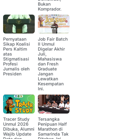
Bukan
Komprador.
Pernyataan
Job Fair Batch
Sikap Koalisi
II Unmul
Pers Kaltim
Digelar Akhir
atas
Juli,
Stigmatisasi
Mahasiswa
Profesi
dan Fresh
Jurnalis oleh
Graduate
Presiden
Jangan
Lewatkan
Kesempatan
Ini.
Tracer Study
Tersangka
Unmul 2026
Penipuan Half
Dibuka, Alumni
Marathon di
Wajib Update
Samarinda Tak
Data dan
Ditahan, Ini