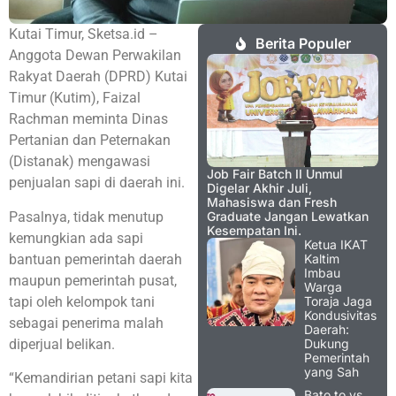
Kutai Timur, Sketsa.id –
Berita Populer
Anggota Dewan Perwakilan
Rakyat Daerah (DPRD) Kutai
Timur (Kutim), Faizal
Rachman meminta Dinas
Pertanian dan Peternakan
(Distanak) mengawasi
Job Fair Batch II Unmul
penjualan sapi di daerah ini.
Digelar Akhir Juli,
Mahasiswa dan Fresh
Pasalnya, tidak menutup
Graduate Jangan Lewatkan
Kesempatan Ini.
kemungkian ada sapi
Ketua IKAT
bantuan pemerintah daerah
Kaltim
Imbau
maupun pemerintah pusat,
Warga
tapi oleh kelompok tani
Toraja Jaga
Kondusivitas
sebagai penerima malah
Daerah:
diperjual belikan.
Dukung
Pemerintah
yang Sah
“Kemandirian petani sapi kita
Bato.to vs