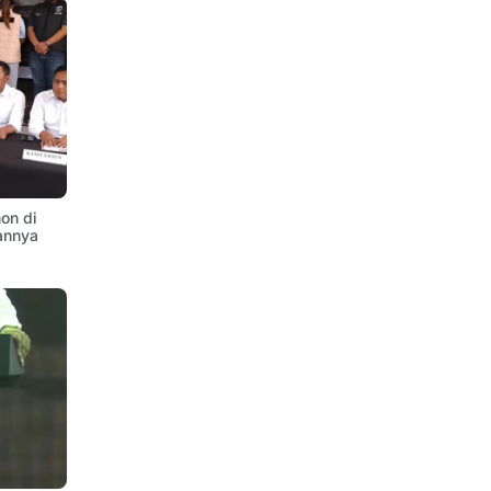
on di
annya