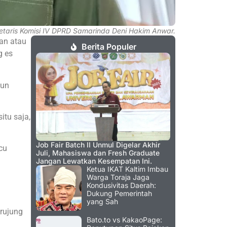
etaris Komisi IV DPRD Samarinda Deni Hakim Anwar.
an atau
Berita Populer
g es
pun
itu saja,
Job Fair Batch II Unmul Digelar Akhir
cu
Juli, Mahasiswa dan Fresh Graduate
Jangan Lewatkan Kesempatan Ini.
Ketua IKAT Kaltim Imbau
Warga Toraja Jaga
Kondusivitas Daerah:
Dukung Pemerintah
yang Sah
erujung
Bato.to vs KakaoPage: