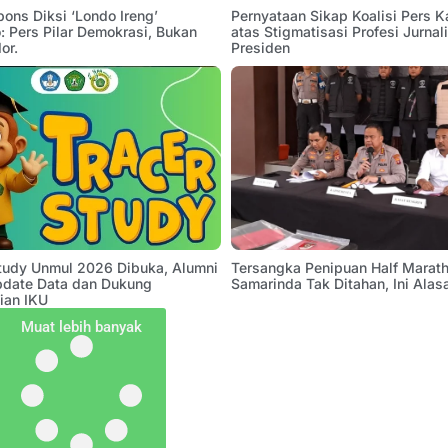
pons Diksi ‘Londo Ireng’
Pernyataan Sikap Koalisi Pers K
 Pers Pilar Demokrasi, Bukan
atas Stigmatisasi Profesi Jurnal
or.
Presiden
Study Unmul 2026 Dibuka, Alumni
Tersangka Penipuan Half Marath
pdate Data dan Dukung
Samarinda Tak Ditahan, Ini Alas
ian IKU
Muat lebih banyak