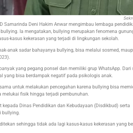
Sekr
DPRD Samarinda Deni Hakim Anwar mengimbau lembaga pendidik
bullying. Ia mengatakan, bullying merupakan fenomena gunun
us-kasus kekerasan yang terjadi di lingkungan sekolah.
ak-anak sadar bahayanya bullying, bisa melalui sosmed, mau
023).
anyak yang pegang ponsel dan memiliki grup WhatsApp. Dari s
rbal yang bisa berdampak negatif pada psikologis anak.
jasama untuk melakukan pencegahan karena bullying bisa memi
a melukai fisik hingga terjadi pembunuhan.
 kepada Dinas Pendidikan dan Kebudayaan (Disdikbud) serta
bullying.
sa ditekan sehingga tidak ada lagi kasus-kasus kekerasan yang b