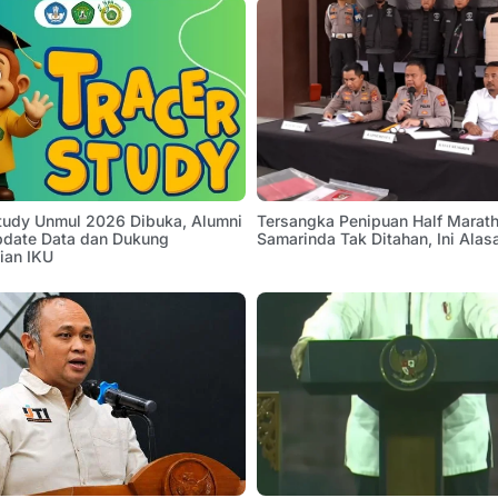
Study Unmul 2026 Dibuka, Alumni
Tersangka Penipuan Half Marath
pdate Data dan Dukung
Samarinda Tak Ditahan, Ini Alas
ian IKU