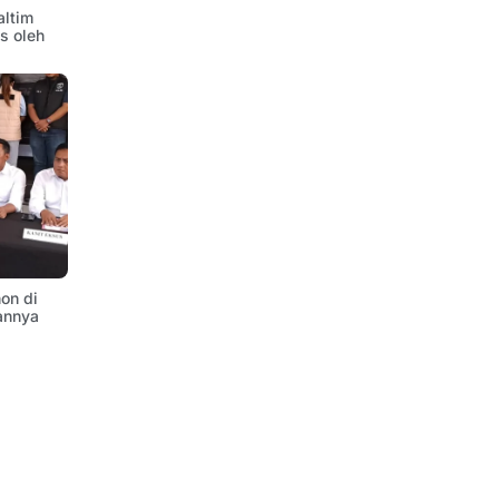
altim
is oleh
on di
annya