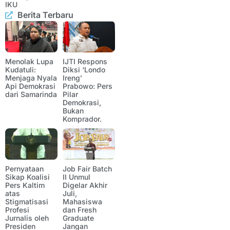
IKU
Berita Terbaru
Menolak Lupa
IJTI Respons
Kudatuli:
Diksi ‘Londo
Menjaga Nyala
Ireng’
Api Demokrasi
Prabowo: Pers
dari Samarinda
Pilar
Demokrasi,
Bukan
Komprador.
Pernyataan
Job Fair Batch
Sikap Koalisi
II Unmul
Pers Kaltim
Digelar Akhir
atas
Juli,
Stigmatisasi
Mahasiswa
Profesi
dan Fresh
Jurnalis oleh
Graduate
Presiden
Jangan