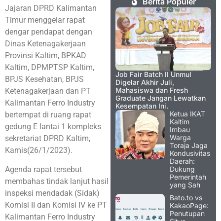
Berita Populer
Jajaran DPRD Kalimantan
Timur menggelar rapat
dengar pendapat dengan
Dinas Ketenagakerjaan
Provinsi Kaltim, BPKAD
Kaltim, DPMPTSP Kaltim,
Job Fair Batch II Unmul
BPJS Kesehatan, BPJS
Digelar Akhir Juli,
Mahasiswa dan Fresh
Ketenagakerjaan dan PT
Graduate Jangan Lewatkan
Kalimantan Ferro Industry
Kesempatan Ini.
Ketua IKAT
bertempat di ruang rapat
Kaltim
gedung E lantai 1 kompleks
Imbau
Warga
sekretariat DPRD Kaltim,
Toraja Jaga
Kamis(26/1/2023).
Kondusivitas
Daerah:
Agenda rapat tersebut
Dukung
Pemerintah
membahas tindak lanjut hasil
yang Sah
inspeksi mendadak (Sidak)
Bato.to vs
Komisi II dan Komisi IV ke PT
KakaoPage:
Penutupan
Kalimantan Ferro Industry