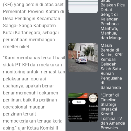
Situs
(KFI) yang berdiri di atas aset
Bajakan Picu
Debat
Pemerintah Provinsi Kaltim di
Sengit di
Desa Pendingin Kecamatan
Kalangan
Pembaca
Sanga- Sanga Kabupaten
Manhwa,
Kutai Kartanegara, sebagai
Manhua,
dan Manga
perusahaan membangun
Masih
smelter nikel.
Berada di
Kaltim, KPK
“Kami membahas terkait hasil
Kembali
Geledah
sidak PT KFI dan melakukan
Salah Satu
monitoring untuk memastikan
Rumah
Pengusaha
pelaksanaan operasi
di
usahanya, apakah benar-
Samarinda
benar memenuhi dokumen
“Cinta” di
Timeline:
perijinan, baik itu perijinan
Strategi
operasional maupun
Interaksi
Kreatif
perizinan terkait
Toshiba TV
mempekerjakan tenaga kerja
dan Amanda
Brownies
asing,” ujar Ketua Komisi II