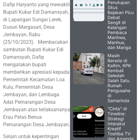
Penutupan
Dafip Haryanto yang mewakili
Situs
Bupati Kukar Edi Damansyah,
Bajakan Picu
Debat
di Lapangan Sungai Lerek,
Sengit di
Dusun Margasari, Desa
Kalangan
Pembaca
Jembayan, Rabu
Manhwa,
(25/10/2023). Membacakan
Manhua,
dan Manga
sambutan Bupati Kukar Edi
Masih
Damansyah, Dafip
Berada di
mengatakan bupati
Kaltim, KPK
Kembali
memberikan apresiasi kepada
Geledah
Pemerintah Kecamatan Loa
Salah Satu
Rumah
Kulu, Pemerintah Desa
Pengusaha
Jembayan, dan Lembaga
di
Samarinda
Adat Pemarangan Desa
“Cinta” di
Jembayan atas terlaksananya
Timeline:
Erau Pelas Benua
Strategi
Interaksi
Pemarangan Desa Jembayan.
Kreatif
Toshiba TV
Selain untuk kepentingan
dan Amanda