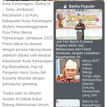
Kutai Kartanegara, Sketsa.id
Berita Populer
– Desa Jembayan,
Kecamatan Loa Kulu,
Kabupaten Kutai Kartanegara
(Kukar) menyelenggarakan
Erau Pelas Benua
Pemarangan Jembayan 2023.
Job Fair Batch II Unmul
Pesta rakyat itu diawali
Digelar Akhir Juli,
Mahasiswa dan Fresh
dengan prosesi tepong tawar,
Graduate Jangan Lewatkan
sebelum dibuka oleh kerabat
Kesempatan Ini.
Ketua IKAT
Kesultanan Kutai Kartanegara
Kaltim
Ing Martadipura, Haji Aji
Imbau
Warga
Pangeran Hario Surya Adi
Toraja Jaga
Kusuma ditandai dengan
Kondusivitas
Daerah:
pemukulan gendang.
Dukung
Pemerintah
Tradisi adat ini dihadiri
yang Sah
Asisten III Setkab Kukar
Bato.to vs
Bidang Administrasi Umum,
KakaoPage: