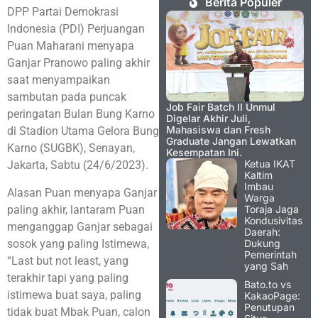
Berita Populer
DPP Partai Demokrasi
Indonesia (PDI) Perjuangan
Puan Maharani menyapa
Ganjar Pranowo paling akhir
saat menyampaikan
sambutan pada puncak
Job Fair Batch II Unmul
peringatan Bulan Bung Karno
Digelar Akhir Juli,
Mahasiswa dan Fresh
di Stadion Utama Gelora Bung
Graduate Jangan Lewatkan
Karno (SUGBK), Senayan,
Kesempatan Ini.
Ketua IKAT
Jakarta, Sabtu (24/6/2023).
Kaltim
Imbau
Alasan Puan menyapa Ganjar
Warga
paling akhir, lantaram Puan
Toraja Jaga
Kondusivitas
menganggap Ganjar sebagai
Daerah:
sosok yang paling Istimewa,
Dukung
Pemerintah
“Last but not least, yang
yang Sah
terakhir tapi yang paling
Bato.to vs
istimewa buat saya, paling
KakaoPage:
Penutupan
tidak buat Mbak Puan, calon