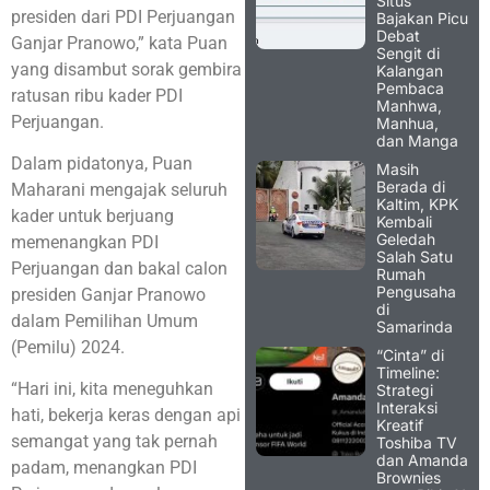
Situs
presiden dari PDI Perjuangan
Bajakan Picu
Debat
Ganjar Pranowo,” kata Puan
Sengit di
yang disambut sorak gembira
Kalangan
Pembaca
ratusan ribu kader PDI
Manhwa,
Perjuangan.
Manhua,
dan Manga
Dalam pidatonya, Puan
Masih
Berada di
Maharani mengajak seluruh
Kaltim, KPK
kader untuk berjuang
Kembali
Geledah
memenangkan PDI
Salah Satu
Perjuangan dan bakal calon
Rumah
Pengusaha
presiden Ganjar Pranowo
di
dalam Pemilihan Umum
Samarinda
(Pemilu) 2024.
“Cinta” di
Timeline:
“Hari ini, kita meneguhkan
Strategi
Interaksi
hati, bekerja keras dengan api
Kreatif
semangat yang tak pernah
Toshiba TV
dan Amanda
padam, menangkan PDI
Brownies