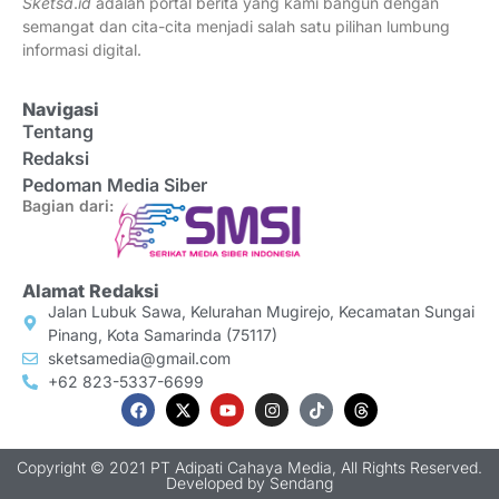
Sketsa
.
id
adalah portal berita yang kami bangun dengan
semangat dan cita-cita menjadi salah satu pilihan lumbung
informasi digital.
Navigasi
Tentang
Redaksi
Pedoman Media Siber
Bagian dari:
Alamat Redaksi
Jalan Lubuk Sawa, Kelurahan Mugirejo, Kecamatan Sungai
Pinang, Kota Samarinda (75117)
sketsamedia@gmail.com
+62 823-5337-6699
Copyright © 2021 PT Adipati Cahaya Media, All Rights Reserved.
Developed by
Sendang