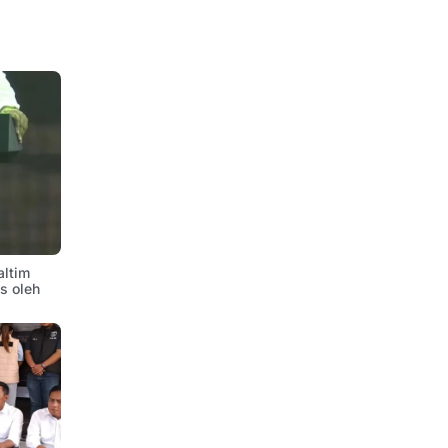
altim
is oleh