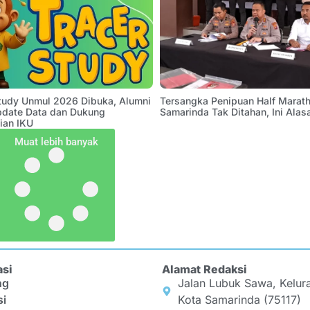
Study Unmul 2026 Dibuka, Alumni
Tersangka Penipuan Half Marath
pdate Data dan Dukung
Samarinda Tak Ditahan, Ini Alas
ian IKU
Muat lebih banyak
asi
Alamat Redaksi
ng
Jalan Lubuk Sawa, Kelur
si
Kota Samarinda (75117)