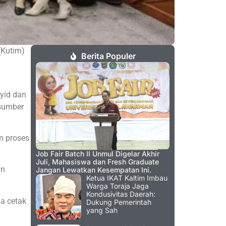
(Kutim)
Berita Populer
syid dan
asumber
m proses
Job Fair Batch II Unmul Digelar Akhir
Juli, Mahasiswa dan Fresh Graduate
an
Jangan Lewatkan Kesempatan Ini.
Ketua IKAT Kaltim Imbau
Warga Toraja Jaga
Kondusivitas Daerah:
a cetak
Dukung Pemerintah
yang Sah