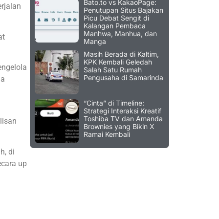
Bato.to vs KakaoPage:
erjalan
Penutupan Situs Bajakan
Picu Debat Sengit di
Kalangan Pembaca
Manhwa, Manhua, dan
at
Manga
Masih Berada di Kaltim,
KPK Kembali Geledah
engelola
Salah Satu Rumah
Pengusaha di Samarinda
da
“Cinta” di Timeline:
Strategi Interaksi Kreatif
Toshiba TV dan Amanda
lisan
Brownies yang Bikin X
Ramai Kembali
, di
ecara up