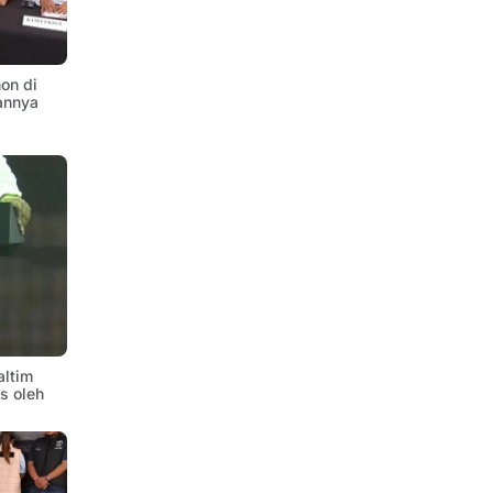
on di
annya
altim
is oleh