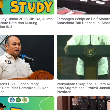
Study Unmul 2026 Dibuka, Alumni
Tersangka Penipuan Half Marath
pdate Data dan Dukung
Samarinda Tak Ditahan, Ini Alas
ian IKU
pons Diksi ‘Londo Ireng’
Pernyataan Sikap Koalisi Pers K
 Pers Pilar Demokrasi, Bukan
atas Stigmatisasi Profesi Jurnal
or.
Presiden