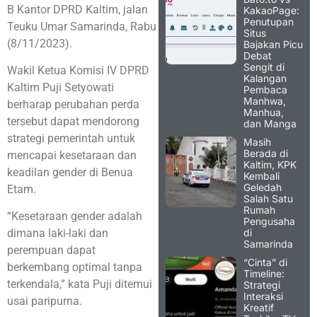
B Kantor DPRD Kaltim, jalan
KakaoPage:
Penutupan
Teuku Umar Samarinda, Rabu
Situs
(8/11/2023).
Bajakan Picu
Debat
Sengit di
Wakil Ketua Komisi IV DPRD
Kalangan
Kaltim Puji Setyowati
Pembaca
Manhwa,
berharap perubahan perda
Manhua,
tersebut dapat mendorong
dan Manga
strategi pemerintah untuk
Masih
Berada di
mencapai kesetaraan dan
Kaltim, KPK
keadilan gender di Benua
Kembali
Geledah
Etam.
Salah Satu
Rumah
“Kesetaraan gender adalah
Pengusaha
di
dimana laki-laki dan
Samarinda
perempuan dapat
“Cinta” di
berkembang optimal tanpa
Timeline:
terkendala,” kata Puji ditemui
Strategi
Interaksi
usai paripurna.
Kreatif