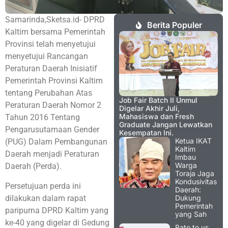
Samarinda,Sketsa.id- DPRD
Berita Populer
Kaltim bersama Pemerintah
Provinsi telah menyetujui
menyetujui Rancangan
Peraturan Daerah Inisiatif
Pemerintah Provinsi Kaltim
tentang Perubahan Atas
Job Fair Batch II Unmul
Peraturan Daerah Nomor 2
Digelar Akhir Juli,
Mahasiswa dan Fresh
Tahun 2016 Tentang
Graduate Jangan Lewatkan
Pengarusutamaan Gender
Kesempatan Ini.
Ketua IKAT
(PUG) Dalam Pembangunan
Kaltim
Daerah menjadi Peraturan
Imbau
Warga
Daerah (Perda).
Toraja Jaga
Kondusivitas
Persetujuan perda ini
Daerah:
dilakukan dalam rapat
Dukung
Pemerintah
paripurna DPRD Kaltim yang
yang Sah
ke-40 yang digelar di Gedung
Bato.to vs