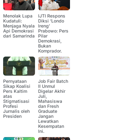
Menolak Lupa
IJTI Respons
Kudatuli:
Diksi ‘Londo
Menjaga Nyala
Ireng’
Api Demokrasi
Prabowo: Pers
dari Samarinda
Pilar
Demokrasi,
Bukan
Komprador.
Pernyataan
Job Fair Batch
Sikap Koalisi
II Unmul
Pers Kaltim
Digelar Akhir
atas
Juli,
Stigmatisasi
Mahasiswa
Profesi
dan Fresh
Jurnalis oleh
Graduate
Presiden
Jangan
Lewatkan
Kesempatan
Ini.