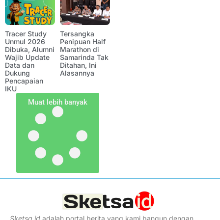
Tracer Study
Tersangka
Unmul 2026
Penipuan Half
Dibuka, Alumni
Marathon di
Wajib Update
Samarinda Tak
Data dan
Ditahan, Ini
Dukung
Alasannya
Pencapaian
IKU
Muat lebih banyak
Sketsa
.
id
adalah portal berita yang kami bangun dengan