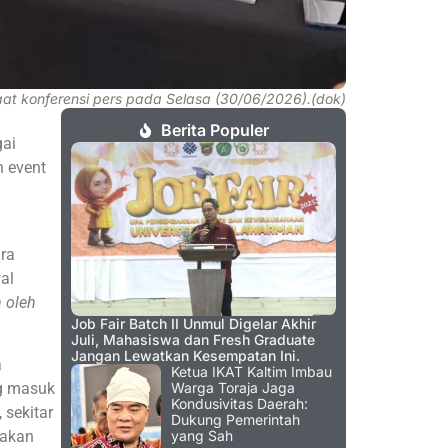
aat konferensi pers pada Selasa (30/06/2026).(dok)
Berita Populer
gai
n event
ara
al
n oleh
Job Fair Batch II Unmul Digelar Akhir
Juli, Mahasiswa dan Fresh Graduate
Jangan Lewatkan Kesempatan Ini.
a
Ketua IKAT Kaltim Imbau
ng masuk
Warga Toraja Jaga
Kondusivitas Daerah:
 sekitar
Dukung Pemerintah
nakan
yang Sah