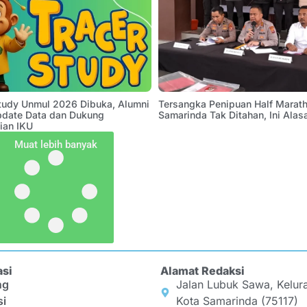
Study Unmul 2026 Dibuka, Alumni
Tersangka Penipuan Half Marath
pdate Data dan Dukung
Samarinda Tak Ditahan, Ini Alas
ian IKU
Muat lebih banyak
asi
Alamat Redaksi
ng
Jalan Lubuk Sawa, Kelur
si
Kota Samarinda (75117)