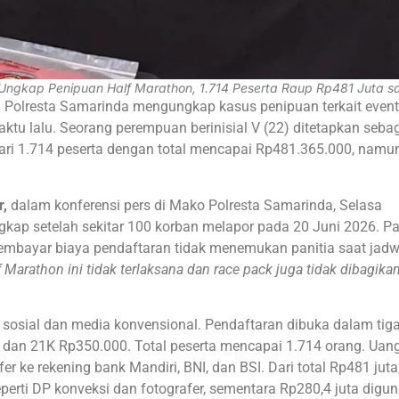
 Ungkap Penipuan Half Marathon, 1.714 Peserta Raup Rp481 Juta s
 Polresta Samarinda mengungkap kasus penipuan terkait event
ktu lalu. Seorang perempuan berinisial V (22) ditetapkan seba
ari 1.714 peserta dengan total mencapai Rp481.365.000, namu
r,
dalam konferensi pers di Mako Polresta Samarinda, Selasa
gkap setelah sekitar 100 korban melapor pada 20 Juni 2026. P
membayar biaya pendaftaran tidak menemukan panitia saat jadw
 Marathon ini tidak terlaksana dan race pack juga tidak dibagika
 sosial dan media konvensional. Pendaftaran dibuka dalam tig
, dan 21K Rp350.000. Total peserta mencapai 1.714 orang. Ua
 ke rekening bank Mandiri, BNI, dan BSI. Dari total Rp481 juta,
perti DP konveksi dan fotografer, sementara Rp280,4 juta digu