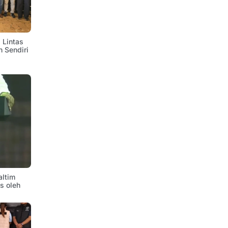
 Lintas
n Sendiri
altim
is oleh