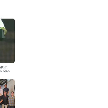
altim
is oleh