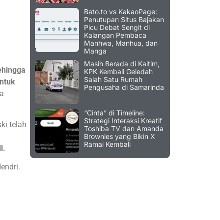
Bato.to vs KakaoPage:
Penutupan Situs Bajakan
Picu Debat Sengit di
Kalangan Pembaca
Manhwa, Manhua, dan
Manga
Masih Berada di Kaltim,
ehingga
KPK Kembali Geledah
Salah Satu Rumah
untuk
Pengusaha di Samarinda
ta
“Cinta” di Timeline:
Strategi Interaksi Kreatif
ki telah
Toshiba TV dan Amanda
Brownies yang Bikin X
Ramai Kembali
l.
Hendri.